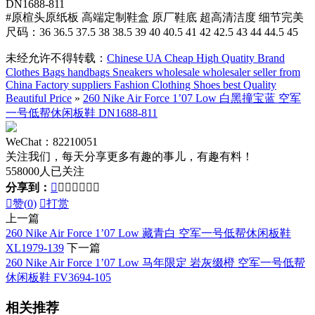
DN1688-811
#原楦头原纸板 高端定制鞋盒 原厂鞋底 超高清洁度 细节完美
尺码：36 36.5 37.5 38 38.5 39 40 40.5 41 42 42.5 43 44 44.5 45
未经允许不得转载：
Chinese UA Cheap High Quatity Brand
Clothes Bags handbags Sneakers wholesale wholesaler seller from
China Factory suppliers Fashion Clothing Shoes best Quality
Beautiful Price
»
260 Nike Air Force 1’07 Low 白黑撞宝蓝 空军
一号低帮休闲板鞋 DN1688-811
WeChat：82210051
关注我们，每天分享更多有趣的事儿，有趣有料！
558000人已关注
分享到：








赞(
0
)

打赏
上一篇
260 Nike Air Force 1’07 Low 藏青白 空军一号低帮休闲板鞋
XL1979-139
下一篇
260 Nike Air Force 1’07 Low 马年限定 岩灰缀橙 空军一号低帮
休闲板鞋 FV3694-105
相关推荐