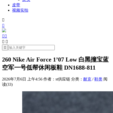
皮带
视频实拍







260 Nike Air Force 1’07 Low 白黑撞宝蓝
空军一号低帮休闲板鞋 DN1688-811
2026年7月6日 上午4:56
作者：st供应链
分类：
耐克
/
鞋类
阅
读(33)