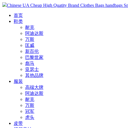
Chinese UA Cheap High Quatity Brand Clothes Bags handbags Sneak
首页
鞋类
耐克
阿迪达斯
万斯
匡威
新百伦
巴黎世家
彪马
亚瑟士
其他品牌
服装
高端大牌
阿迪达斯
耐克
万斯
冠军
虎头
皮带