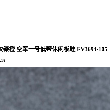
年限定 岩灰缀橙 空军一号低帮休闲板鞋 FV3694-105
28)