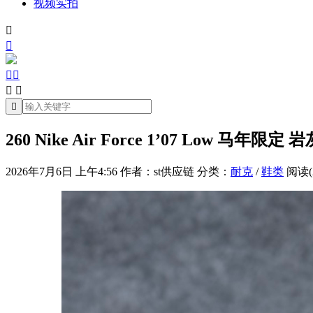
视频实拍







260 Nike Air Force 1’07 Low 马
2026年7月6日 上午4:56
作者：st供应链
分类：
耐克
/
鞋类
阅读(