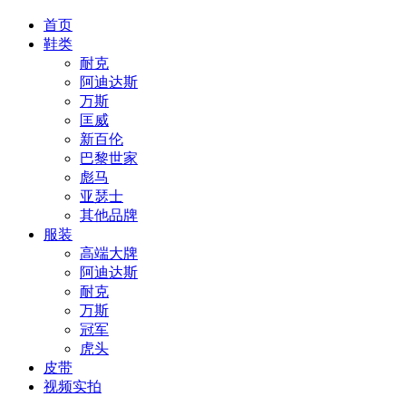
首页
鞋类
耐克
阿迪达斯
万斯
匡威
新百伦
巴黎世家
彪马
亚瑟士
其他品牌
服装
高端大牌
阿迪达斯
耐克
万斯
冠军
虎头
皮带
视频实拍