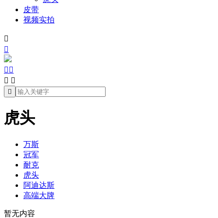
皮带
视频实拍







虎头
万斯
冠军
耐克
虎头
阿迪达斯
高端大牌
暂无内容