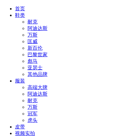
首页
鞋类
耐克
阿迪达斯
万斯
匡威
新百伦
巴黎世家
彪马
亚瑟士
其他品牌
服装
高端大牌
阿迪达斯
耐克
万斯
冠军
虎头
皮带
视频实拍