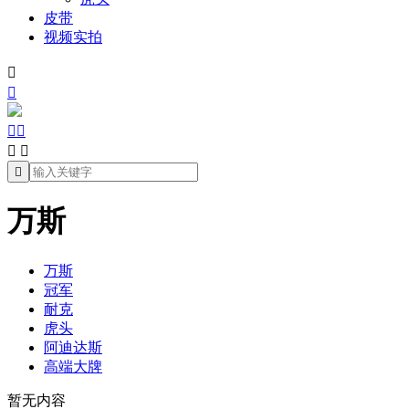
皮带
视频实拍







万斯
万斯
冠军
耐克
虎头
阿迪达斯
高端大牌
暂无内容