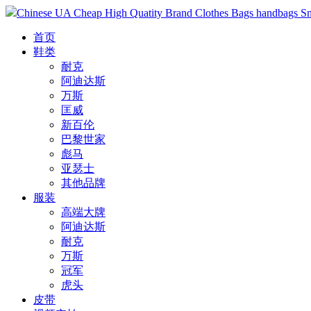
Chinese UA Cheap High Quatity Brand Clothes Bags handbags Sneak
首页
鞋类
耐克
阿迪达斯
万斯
匡威
新百伦
巴黎世家
彪马
亚瑟士
其他品牌
服装
高端大牌
阿迪达斯
耐克
万斯
冠军
虎头
皮带