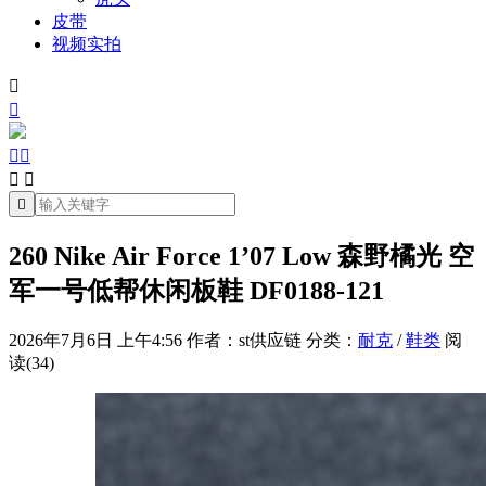
皮带
视频实拍







260 Nike Air Force 1’07 Low 森野橘光 空
军一号低帮休闲板鞋 DF0188-121
2026年7月6日 上午4:56
作者：st供应链
分类：
耐克
/
鞋类
阅
读(34)