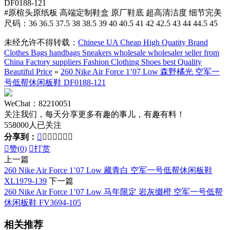
DF0188-121
#原楦头原纸板 高端定制鞋盒 原厂鞋底 超高清洁度 细节完美
尺码：36 36.5 37.5 38 38.5 39 40 40.5 41 42 42.5 43 44 44.5 45
未经允许不得转载：
Chinese UA Cheap High Quatity Brand
Clothes Bags handbags Sneakers wholesale wholesaler seller from
China Factory suppliers Fashion Clothing Shoes best Quality
Beautiful Price
»
260 Nike Air Force 1’07 Low 森野橘光 空军一
号低帮休闲板鞋 DF0188-121
WeChat：82210051
关注我们，每天分享更多有趣的事儿，有趣有料！
558000人已关注
分享到：








赞(
0
)

打赏
上一篇
260 Nike Air Force 1’07 Low 藏青白 空军一号低帮休闲板鞋
XL1979-139
下一篇
260 Nike Air Force 1’07 Low 马年限定 岩灰缀橙 空军一号低帮
休闲板鞋 FV3694-105
相关推荐