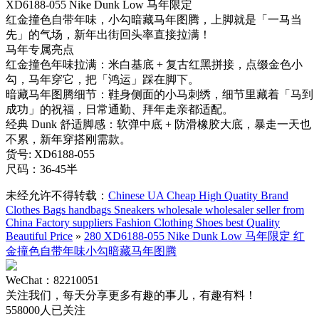
XD6188-055 Nike Dunk Low 马年限定
红金撞色自带年味，小勾暗藏马年图腾，上脚就是「一马当
先」的气场，新年出街回头率直接拉满！
马年专属亮点
红金撞色年味拉满：米白基底 + 复古红黑拼接，点缀金色小
勾，马年穿它，把「鸿运」踩在脚下。
暗藏马年图腾细节：鞋身侧面的小马刺绣，细节里藏着「马到
成功」的祝福，日常通勤、拜年走亲都适配。
经典 Dunk 舒适脚感：软弹中底 + 防滑橡胶大底，暴走一天也
不累，新年穿搭刚需款。
货号: XD6188-055
尺码：36-45半
未经允许不得转载：
Chinese UA Cheap High Quatity Brand
Clothes Bags handbags Sneakers wholesale wholesaler seller from
China Factory suppliers Fashion Clothing Shoes best Quality
Beautiful Price
»
280 XD6188-055 Nike Dunk Low 马年限定 红
金撞色自带年味小勾暗藏马年图腾
WeChat：82210051
关注我们，每天分享更多有趣的事儿，有趣有料！
558000人已关注