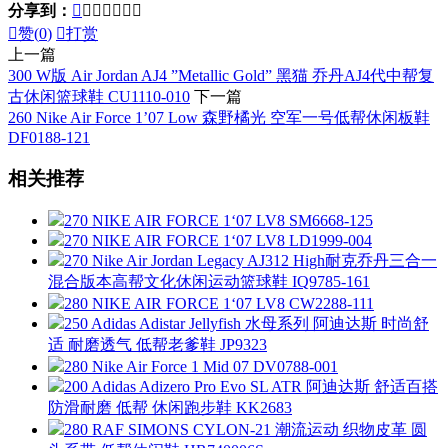
分享到：








赞(
0
)

打赏
上一篇
300 W版 Air Jordan AJ4 ”Metallic Gold” 黑猫 乔丹AJ4代中帮复
古休闲篮球鞋 CU1110-010
下一篇
260 Nike Air Force 1’07 Low 森野橘光 空军一号低帮休闲板鞋
DF0188-121
相关推荐
270 NIKE AIR FORCE 1‘07 LV8 SM6668-125
270 NIKE AIR FORCE 1‘07 LV8 LD1999-004
270 Nike Air Jordan Legacy AJ312 High耐克乔丹三合一
混合版本高帮文化休闲运动篮球鞋 IQ9785-161
280 NIKE AIR FORCE 1‘07 LV8 CW2288-111
250 Adidas Adistar Jellyfish 水母系列 阿迪达斯 时尚舒
适 耐磨透气 低帮老爹鞋 JP9323
280 Nike Air Force 1 Mid 07 DV0788-001
200 Adidas Adizero Pro Evo SL ATR 阿迪达斯 舒适百搭
防滑耐磨 低帮 休闲跑步鞋 KK2683
280 RAF SIMONS CYLON-21 潮流运动 织物皮革 圆