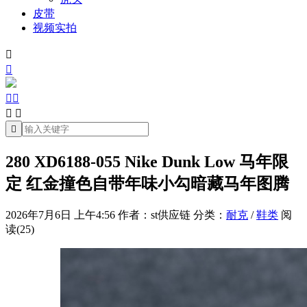
皮带
视频实拍







280 XD6188-055 Nike Dunk Low 马年限
定 红金撞色自带年味小勾暗藏马年图腾
2026年7月6日 上午4:56
作者：st供应链
分类：
耐克
/
鞋类
阅
读(25)