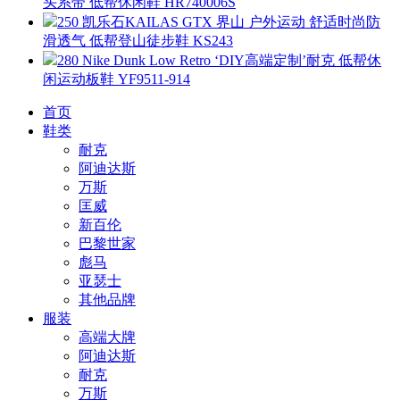
头系带 低帮休闲鞋 HR740006S
250 凯乐石KAILAS GTX 界山 户外运动 舒适时尚防
滑透气 低帮登山徒步鞋 KS243
280 Nike Dunk Low Retro ‘DIY高端定制’耐克 低帮休
闲运动板鞋 YF9511-914
首页
鞋类
耐克
阿迪达斯
万斯
匡威
新百伦
巴黎世家
彪马
亚瑟士
其他品牌
服装
高端大牌
阿迪达斯
耐克
万斯