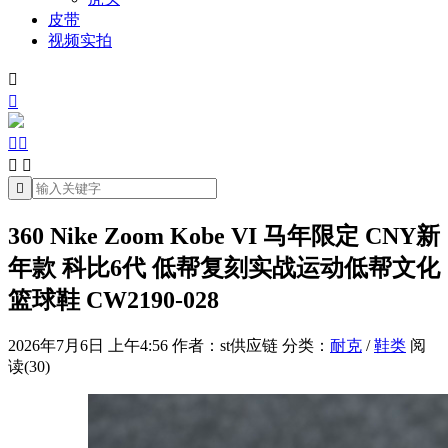
皮带
视频实拍







360 Nike Zoom Kobe VI 马年限定 CNY新
年款 科比6代 低帮复刻实战运动低帮文化
篮球鞋 CW2190-028
2026年7月6日 上午4:56
作者：st供应链
分类：
耐克
/
鞋类
阅
读(30)