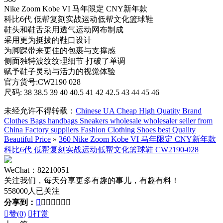
Nike Zoom Kobe VI 马年限定 CNY新年款
科比6代 低帮复刻实战运动低帮文化篮球鞋
鞋头和鞋舌采用透气运动网布制成
采用更为挺拔的鞋口设计
为脚踝带来更佳的包裹与支撑感
侧面独特波纹纹理细节 打破了单调
赋予鞋子灵动与活力的视觉体验
官方货号:CW2190 028
尺码: 38 38.5 39 40 40.5 41 42 42.5 43 44 45 46
未经允许不得转载：
Chinese UA Cheap High Quatity Brand
Clothes Bags handbags Sneakers wholesale wholesaler seller from
China Factory suppliers Fashion Clothing Shoes best Quality
Beautiful Price
»
360 Nike Zoom Kobe VI 马年限定 CNY新年款
科比6代 低帮复刻实战运动低帮文化篮球鞋 CW2190-028
WeChat：82210051
关注我们，每天分享更多有趣的事儿，有趣有料！
558000人已关注
分享到：








赞(
0
)

打赏