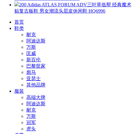
200 Adidas ATLAS FORUM ADV三叶草低帮 经典魔术
贴复古板鞋 男女潮流头层皮休闲鞋 HQ6996
首页
鞋类
耐克
阿迪达斯
万斯
匡威
新百伦
巴黎世家
彪马
亚瑟士
其他品牌
服装
高端大牌
阿迪达斯
耐克
万斯
冠军
虎头