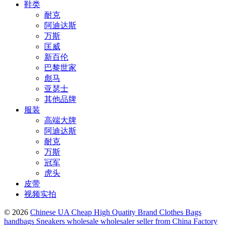
鞋类
耐克
阿迪达斯
万斯
匡威
新百伦
巴黎世家
彪马
亚瑟士
其他品牌
服装
高端大牌
阿迪达斯
耐克
万斯
冠军
虎头
皮带
视频实拍
© 2026
Chinese UA Cheap High Quatity Brand Clothes Bags
handbags Sneakers wholesale wholesaler seller from China Factory