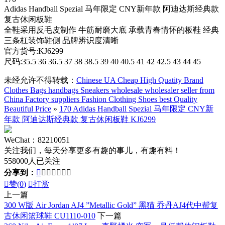
Adidas Handball Spezial 马年限定 CNY新年款 阿迪达斯经典款
复古休闲板鞋
全鞋采用反毛皮制作 牛筋耐磨大底 承载青春情怀的板鞋 经典
三条杠装饰鞋侧 品牌辨识度清晰
官方货号:KJ6299
尺码:35.5 36 36.5 37 38 38.5 39 40 40.5 41 42 42.5 43 44 45
未经允许不得转载：
Chinese UA Cheap High Quatity Brand
Clothes Bags handbags Sneakers wholesale wholesaler seller from
China Factory suppliers Fashion Clothing Shoes best Quality
Beautiful Price
»
170 Adidas Handball Spezial 马年限定 CNY新
年款 阿迪达斯经典款 复古休闲板鞋 KJ6299
WeChat：82210051
关注我们，每天分享更多有趣的事儿，有趣有料！
558000人已关注
分享到：








赞(
0
)

打赏
上一篇
300 W版 Air Jordan AJ4 ”Metallic Gold” 黑猫 乔丹AJ4代中帮复
古休闲篮球鞋 CU1110-010
下一篇