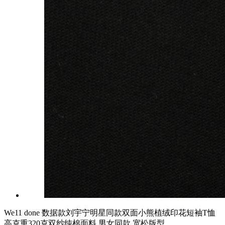
We11 done 数据款刘宇宁明星同款双面小熊植绒印花短袖T恤
高克重320克双纱纯棉面料 男女同款 宽松版型