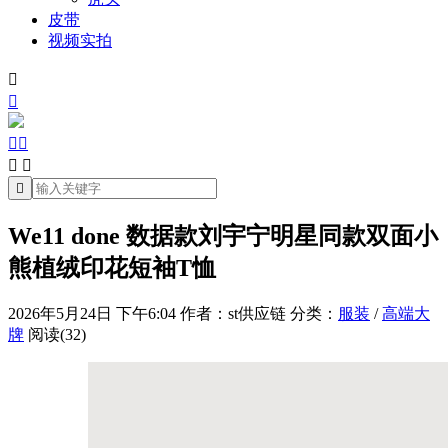
皮带
视频实拍







We11 done 数据款刘宇宁明星同款双面小
熊植绒印花短袖T恤
2026年5月24日 下午6:04
作者：st供应链
分类：
服装
/
高端大
牌
阅读(32)