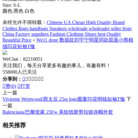
Size: S-L
颜色:黑色 白色
未经允许不得转载：
Chinese UA Cheap High Quatity Brand
Clothes Bags handbags Sneakers wholesale wholesaler seller from
China Factory suppliers Fashion Clothing Shoes best Quality
Beautiful Price
»
We11 done 数据款刘宇宁明星同款双面小熊植
绒印花短袖T恤
WeChat：82210051
关注我们，每天分享更多有趣的事儿，有趣有料！
558000人已关注
分享到：








赞(
0
)

打赏
上一篇
Vivienne Westwood/西太后 25ss logo图案印花明线短袖T恤
下
一篇
Balenciaga/巴黎世家 25Fw 美纹纸胶带拉链连帽外套
相关推荐