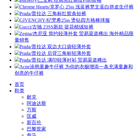
Burberry/巴宝莉 经典黑红条纹Polo短袖
Chrome Hearts/克罗心 25ss 浅蓝裤梵文蓝白拼皮生仔裤
Prada/普拉达 三角标红胶条短裤
GIVENCHY/纪梵希25ss 烫钻四方格棒球服
Gucci/古驰 23SS新款 提花植绒短裤
Zegna/杰尼亚 简约轻薄外套 贸易渠道稀出 海外精品限
量销售
Prada/普拉达 双边大口袋轻薄外套
Prada/普拉达 后背三角标轻薄外套
Prada/普拉达 满印轻薄衬衫 贸易渠道稀出
Acne涂鸦童趣牛仔裤 为你的衣橱增添一条充满童趣和
创意的牛仔裤
首页
鞋类
耐克
阿迪达斯
万斯
匡威
新百伦
巴黎世家
彪马