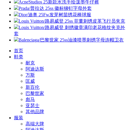
AcneStudios 25新款水洗手绘泼墨牛仔裤
Prada/普拉达 25ss 徽标铆钉字母外套
Dior/迪奥 25Fw发芽树苗绣花棒球服
Louis Vuitton/路易威登 25ss 菲董刺绣皮革飞行员夹克
Louis Vuitton/路易威登 刺绣徽章满印老花格纹夹克外
套
Balenciaga/巴黎世家 25ss油漆喷墨刺绣字母连帽卫衣
首页
鞋类
耐克
阿迪达斯
万斯
匡威
新百伦
巴黎世家
彪马
亚瑟士
其他品牌
服装
高端大牌
阿迪达斯