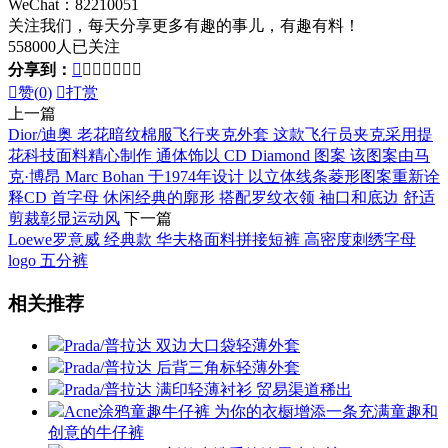
WeChat：82210051
关注我们，每天分享更多有趣的事儿，有趣有料！
558000人已关注
分享到：








赞(
0
)

打赏
上一篇
Dior/迪奥 老花暗纹棉服飞行夹克外套 这款飞行员夹克采用提
花科技面料精心制作 通体饰以 CD Diamond 图案 该图案由马
克·博昂 Marc Bohan 于1974年设计 以立体线条菱形图案重新诠
释CD 首字母 休闲经典的廓形 搭配罗纹衣领 袖口和底边 舒适
剪裁彰显运动风
下一篇
Loewe罗意威 经典款 华夫格面料拼接短裤 高密度刺绣字母
logo 五分裤
相关推荐
Prada/普拉达 双边大口袋轻薄外套
Prada/普拉达 后背三角标轻薄外套
Prada/普拉达 满印轻薄衬衫 贸易渠道稀出
Acne涂鸦童趣牛仔裤 为你的衣橱增添一条充满童趣和
创意的牛仔裤