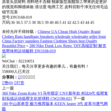
原装头层材料 用料绝不含糊 独家版型蒸餾加工帶來的是更好
的视觉和脚感体验 清洁度 电绣工艺 皮料切割干净无任何毛边
细节完美
货号:DN3168-019
尺码:36 36.5 37.5 38 38.5 39 40 40.5 41 42 42.5 43 44 45
未经允许不得转载：
Chinese UA Cheap High Quatity Brand
Clothes Bags handbags Sneakers wholesale wholesaler seller from
China Factory suppliers Fashion Clothing Shoes best Quality
Beautiful Price
»
280 Nike Dunk Low Retro ‘DIY高端定制’耐克
低帮休闲运动板鞋 DN3168-019
WeChat：82210051
关注我们，每天分享更多有趣的事儿，有趣有料！
558000人已关注
分享到：








赞(
0
)

打赏
上一篇
360 Nike Zoom Kobe VI 马年限定 CNY新年款 科比6代 低帮复
刻实战运动低帮文化篮球鞋 CW2190-021
下一篇
180 中山原单货 极力推荐版本 KEEN Jasper 3代 皮革与透气网
眼