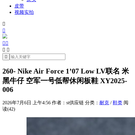
皮带
视频实拍







260- Nike Air Force 1’07 Low LV联名 米
黑牛仔 空军一号低帮休闲板鞋 XY2025-
006
2026年7月6日 上午4:56
作者：st供应链
分类：
耐克
/
鞋类
阅
读(42)