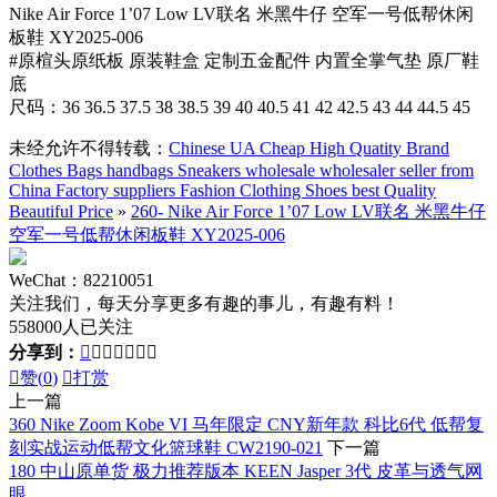
Nike Air Force 1’07 Low LV联名 米黑牛仔 空军一号低帮休闲
板鞋 XY2025-006
#原楦头原纸板 原装鞋盒 定制五金配件 内置全掌气垫 原厂鞋
底
尺码：36 36.5 37.5 38 38.5 39 40 40.5 41 42 42.5 43 44 44.5 45
未经允许不得转载：
Chinese UA Cheap High Quatity Brand
Clothes Bags handbags Sneakers wholesale wholesaler seller from
China Factory suppliers Fashion Clothing Shoes best Quality
Beautiful Price
»
260- Nike Air Force 1’07 Low LV联名 米黑牛仔
空军一号低帮休闲板鞋 XY2025-006
WeChat：82210051
关注我们，每天分享更多有趣的事儿，有趣有料！
558000人已关注
分享到：








赞(
0
)

打赏
上一篇
360 Nike Zoom Kobe VI 马年限定 CNY新年款 科比6代 低帮复
刻实战运动低帮文化篮球鞋 CW2190-021
下一篇
180 中山原单货 极力推荐版本 KEEN Jasper 3代 皮革与透气网
眼