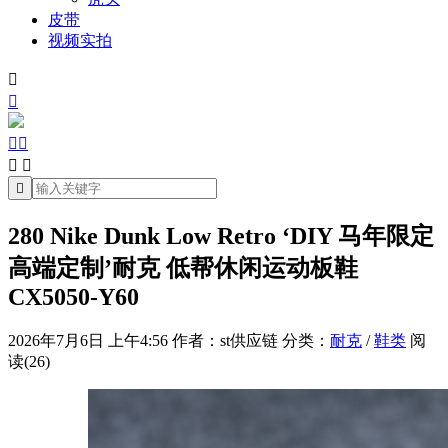
皮带
视频实拍







280 Nike Dunk Low Retro ‘DIY 马年限定
高端定制’耐克 低帮休闲运动板鞋
CX5050-Y60
2026年7月6日 上午4:56
作者：st供应链
分类：
耐克
/
鞋类
阅
读(26)