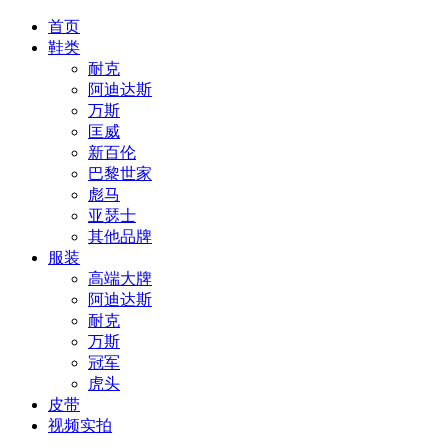
首页
鞋类
耐克
阿迪达斯
万斯
匡威
新百伦
巴黎世家
彪马
亚瑟士
其他品牌
服装
高端大牌
阿迪达斯
耐克
万斯
冠军
虎头
皮带
视频实拍