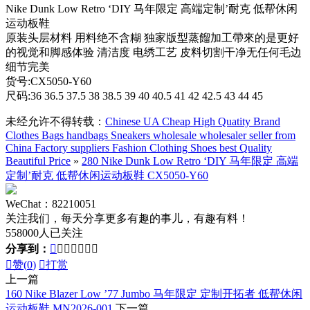
Nike Dunk Low Retro ‘DIY 马年限定 高端定制’耐克 低帮休闲
运动板鞋
原装头层材料 用料绝不含糊 独家版型蒸餾加工帶來的是更好
的视觉和脚感体验 清洁度 电绣工艺 皮料切割干净无任何毛边
细节完美
货号:CX5050-Y60
尺码:36 36.5 37.5 38 38.5 39 40 40.5 41 42 42.5 43 44 45
未经允许不得转载：
Chinese UA Cheap High Quatity Brand
Clothes Bags handbags Sneakers wholesale wholesaler seller from
China Factory suppliers Fashion Clothing Shoes best Quality
Beautiful Price
»
280 Nike Dunk Low Retro ‘DIY 马年限定 高端
定制’耐克 低帮休闲运动板鞋 CX5050-Y60
WeChat：82210051
关注我们，每天分享更多有趣的事儿，有趣有料！
558000人已关注
分享到：








赞(
0
)

打赏
上一篇
160 Nike Blazer Low ’77 Jumbo 马年限定 定制开拓者 低帮休闲
运动板鞋 MN2026-001
下一篇