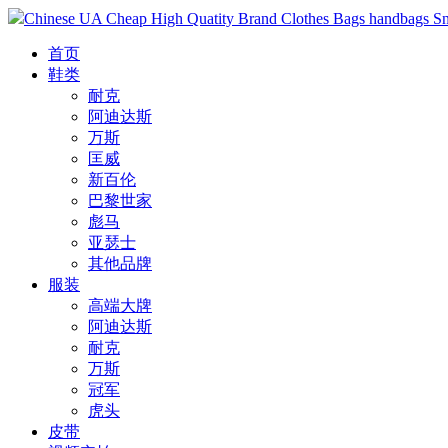
Chinese UA Cheap High Quatity Brand Clothes Bags handbags Sneak
首页
鞋类
耐克
阿迪达斯
万斯
匡威
新百伦
巴黎世家
彪马
亚瑟士
其他品牌
服装
高端大牌
阿迪达斯
耐克
万斯
冠军
虎头
皮带