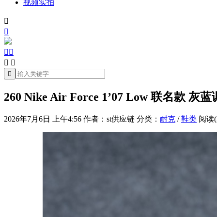
视频实拍







260 Nike Air Force 1’07 Low 联名
2026年7月6日 上午4:56
作者：st供应链
分类：
耐克
/
鞋类
阅读(