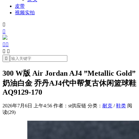
皮带
视频实拍







300 W版 Air Jordan AJ4 ”Metallic Gold”
奶油白金 乔丹AJ4代中帮复古休闲篮球鞋
AQ9129-170
2026年7月6日 上午4:56
作者：st供应链
分类：
耐克
/
鞋类
阅
读(29)