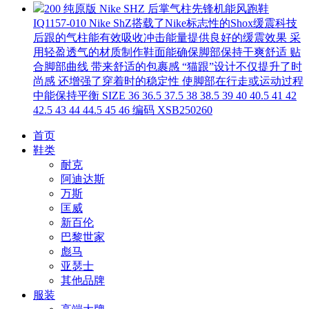
200 纯原版 Nike SHZ 后掌气柱先锋机能风跑鞋
IQ1157-010 Nike ShZ搭载了Nike标志性的Shox缓震科技
后跟的气柱能有效吸收冲击能量提供良好的缓震效果 采
用轻盈透气的材质制作鞋面能确保脚部保持干爽舒适 贴
合脚部曲线 带来舒适的包裹感 “猫跟”设计不仅提升了时
尚感 还增强了穿着时的稳定性 使脚部在行走或运动过程
中能保持平衡 SIZE 36 36.5 37.5 38 38.5 39 40 40.5 41 42
42.5 43 44 44.5 45 46 编码 XSB250260
首页
鞋类
耐克
阿迪达斯
万斯
匡威
新百伦
巴黎世家
彪马
亚瑟士
其他品牌
服装