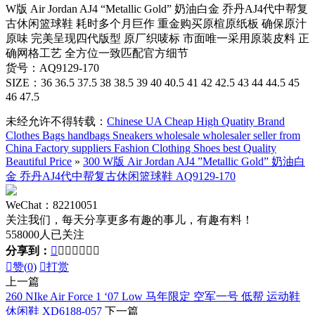
W版 Air Jordan AJ4 “Metallic Gold” 奶油白金 乔丹AJ4代中帮复
古休闲篮球鞋 耗时多个月巨作 重金购买原楦原纸板 确保原汁
原味 完美呈现四代版型 原厂织唛标 市面唯一采用原装皮料 正
确网格工艺 全方位一致匹配官方细节
货号：AQ9129-170
SIZE：36 36.5 37.5 38 38.5 39 40 40.5 41 42 42.5 43 44 44.5 45
46 47.5
未经允许不得转载：
Chinese UA Cheap High Quatity Brand
Clothes Bags handbags Sneakers wholesale wholesaler seller from
China Factory suppliers Fashion Clothing Shoes best Quality
Beautiful Price
»
300 W版 Air Jordan AJ4 ”Metallic Gold” 奶油白
金 乔丹AJ4代中帮复古休闲篮球鞋 AQ9129-170
WeChat：82210051
关注我们，每天分享更多有趣的事儿，有趣有料！
558000人已关注
分享到：








赞(
0
)

打赏
上一篇
260 NIke Air Force 1 ‘07 Low 马年限定 空军一号 低帮 运动鞋
休闲鞋 XD6188-057
下一篇