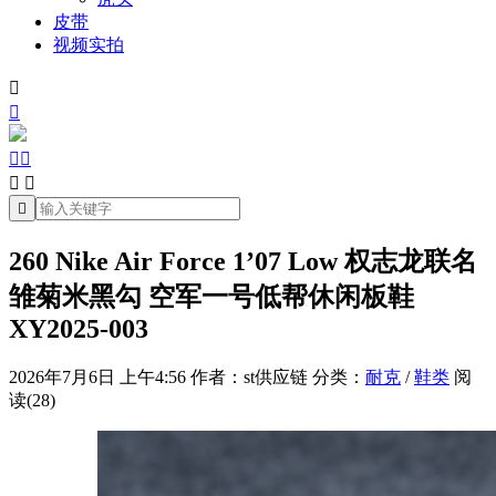
皮带
视频实拍







260 Nike Air Force 1’07 Low 权志龙联名
雏菊米黑勾 空军一号低帮休闲板鞋
XY2025-003
2026年7月6日 上午4:56
作者：st供应链
分类：
耐克
/
鞋类
阅
读(28)