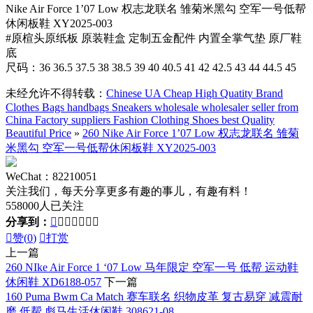
Nike Air Force 1’07 Low 权志龙联名 雏菊米黑勾 空军一号低帮
休闲板鞋 XY2025-003
#原楦头原纸板 原装鞋盒 定制五金配件 内置全掌气垫 原厂鞋
底
尺码：36 36.5 37.5 38 38.5 39 40 40.5 41 42 42.5 43 44 44.5 45
未经允许不得转载：
Chinese UA Cheap High Quatity Brand
Clothes Bags handbags Sneakers wholesale wholesaler seller from
China Factory suppliers Fashion Clothing Shoes best Quality
Beautiful Price
»
260 Nike Air Force 1’07 Low 权志龙联名 雏菊
米黑勾 空军一号低帮休闲板鞋 XY2025-003
WeChat：82210051
关注我们，每天分享更多有趣的事儿，有趣有料！
558000人已关注
分享到：








赞(
0
)

打赏
上一篇
260 NIke Air Force 1 ‘07 Low 马年限定 空军一号 低帮 运动鞋
休闲鞋 XD6188-057
下一篇
160 Puma Bwm Ca Match 赛车联名 织物皮革 复古易穿 减震耐
磨 低帮 彪马生活休闲鞋 308621-08