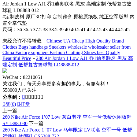
Air Jordan 1 Low AJ1 乔1迪奥联名 黑灰 高端定制 低帮复古篮
球鞋 LD8888-012
#定制皮料 原厂3D打印 定制鞋盒 原楦原纸板 纯正空军版型 内
置全掌气垫
尺码：36 36.5 37.5 38 38.5 39 40 40.5 41 42 42.5 43 44 44.5 45
未经允许不得转载：
Chinese UA Cheap High Quatity Brand
Clothes Bags handbags Sneakers wholesale wholesaler seller from
China Factory suppliers Fashion Clothing Shoes best Quality
Beautiful Price
»
280 Air Jordan 1 Low AJ1 乔1迪奥联名 黑灰 高
端定制 低帮复古篮球鞋 LD8888-012
WeChat：82210051
关注我们，每天分享更多有趣的事儿，有趣有料！
558000人已关注
分享到：








赞(
0
)

打赏
上一篇
260 Nike Air Force 1’07 Low 灰白老花 空军一号低帮休闲板鞋
SY1388-030
下一篇
260 NIke Air Force 1 ‘07 Low 马年限定 LV联名 空军一号 低帮
运动鞋 休闲鞋 CS5288-722