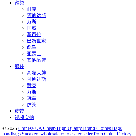
鞋类
耐克
阿迪达斯
万斯
匡威
新百伦
巴黎世家
彪马
亚瑟士
其他品牌
服装
高端大牌
阿迪达斯
耐克
万斯
冠军
虎头
皮带
视频实拍
© 2026
Chinese UA Cheap High Quatity Brand Clothes Bags
handbags Sneakers wholesale wholesaler seller from China Factory