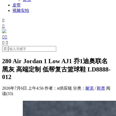
皮带
视频实拍







280 Air Jordan 1 Low AJ1 乔1迪奥联名
黑灰 高端定制 低帮复古篮球鞋 LD8888-
012
2026年7月6日 上午4:56
作者：st供应链
分类：
耐克
/
鞋类
阅
读(33)