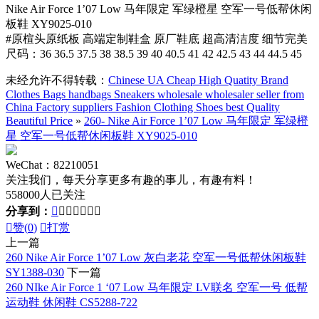
Nike Air Force 1’07 Low 马年限定 军绿橙星 空军一号低帮休闲
板鞋 XY9025-010
#原楦头原纸板 高端定制鞋盒 原厂鞋底 超高清洁度 细节完美
尺码：36 36.5 37.5 38 38.5 39 40 40.5 41 42 42.5 43 44 44.5 45
未经允许不得转载：
Chinese UA Cheap High Quatity Brand
Clothes Bags handbags Sneakers wholesale wholesaler seller from
China Factory suppliers Fashion Clothing Shoes best Quality
Beautiful Price
»
260- Nike Air Force 1’07 Low 马年限定 军绿橙
星 空军一号低帮休闲板鞋 XY9025-010
WeChat：82210051
关注我们，每天分享更多有趣的事儿，有趣有料！
558000人已关注
分享到：








赞(
0
)

打赏
上一篇
260 Nike Air Force 1’07 Low 灰白老花 空军一号低帮休闲板鞋
SY1388-030
下一篇
260 NIke Air Force 1 ‘07 Low 马年限定 LV联名 空军一号 低帮
运动鞋 休闲鞋 CS5288-722