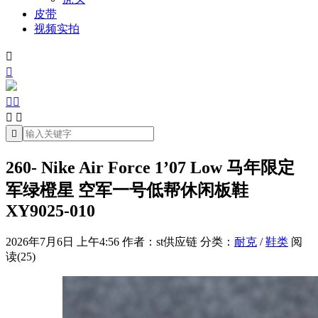
皮带
视频实拍







260- Nike Air Force 1’07 Low 马年限定
军绿橙星 空军一号低帮休闲板鞋
XY9025-010
2026年7月6日 上午4:56
作者：st供应链
分类：
耐克
/
鞋类
阅
读(25)