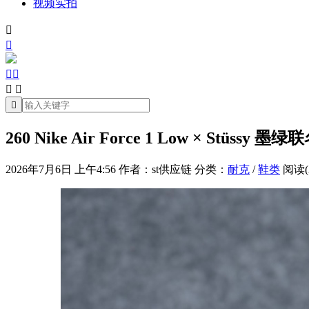
视频实拍







260 Nike Air Force 1 Low × Stü
2026年7月6日 上午4:56
作者：st供应链
分类：
耐克
/
鞋类
阅读(