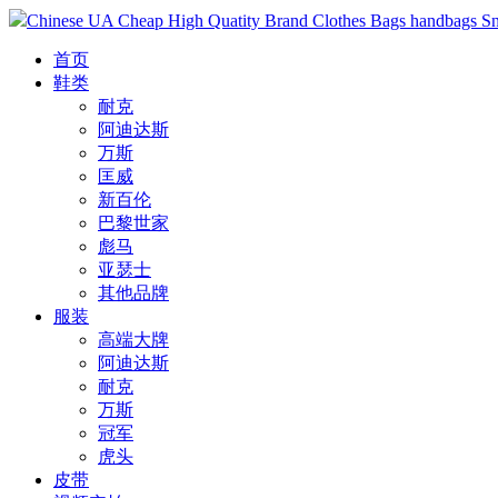
Chinese UA Cheap High Quatity Brand Clothes Bags handbags Sneak
首页
鞋类
耐克
阿迪达斯
万斯
匡威
新百伦
巴黎世家
彪马
亚瑟士
其他品牌
服装
高端大牌
阿迪达斯
耐克
万斯
冠军
虎头
皮带