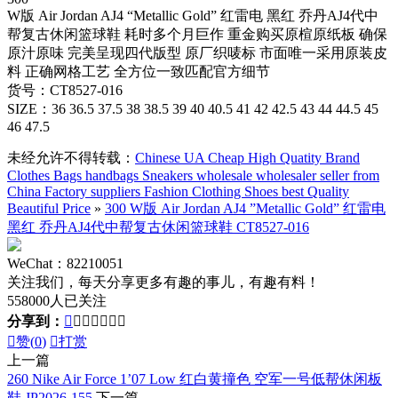
W版 Air Jordan AJ4 “Metallic Gold” 红雷电 黑红 乔丹AJ4代中
帮复古休闲篮球鞋 耗时多个月巨作 重金购买原楦原纸板 确保
原汁原味 完美呈现四代版型 原厂织唛标 市面唯一采用原装皮
料 正确网格工艺 全方位一致匹配官方细节
货号：CT8527-016
SIZE：36 36.5 37.5 38 38.5 39 40 40.5 41 42 42.5 43 44 44.5 45
46 47.5
未经允许不得转载：
Chinese UA Cheap High Quatity Brand
Clothes Bags handbags Sneakers wholesale wholesaler seller from
China Factory suppliers Fashion Clothing Shoes best Quality
Beautiful Price
»
300 W版 Air Jordan AJ4 ”Metallic Gold” 红雷电
黑红 乔丹AJ4代中帮复古休闲篮球鞋 CT8527-016
WeChat：82210051
关注我们，每天分享更多有趣的事儿，有趣有料！
558000人已关注
分享到：








赞(
0
)

打赏
上一篇
260 Nike Air Force 1’07 Low 红白黄撞色 空军一号低帮休闲板
鞋 JP2026-155
下一篇