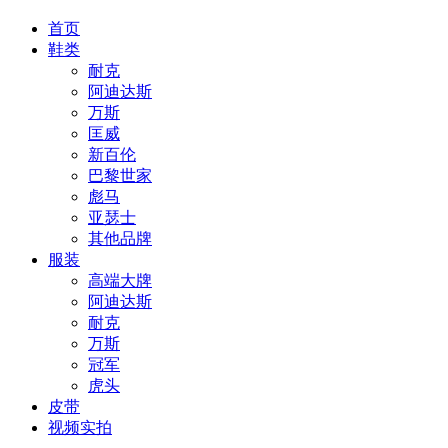
首页
鞋类
耐克
阿迪达斯
万斯
匡威
新百伦
巴黎世家
彪马
亚瑟士
其他品牌
服装
高端大牌
阿迪达斯
耐克
万斯
冠军
虎头
皮带
视频实拍