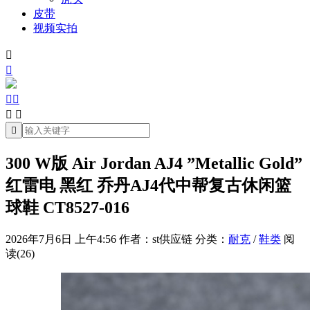
皮带
视频实拍







300 W版 Air Jordan AJ4 ”Metallic Gold”
红雷电 黑红 乔丹AJ4代中帮复古休闲篮
球鞋 CT8527-016
2026年7月6日 上午4:56
作者：st供应链
分类：
耐克
/
鞋类
阅
读(26)