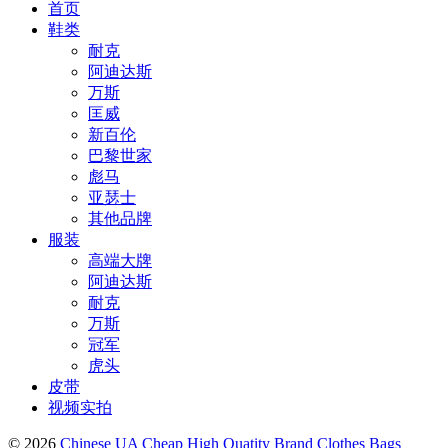
首页
鞋类
耐克
阿迪达斯
万斯
匡威
新百伦
巴黎世家
彪马
亚瑟士
其他品牌
服装
高端大牌
阿迪达斯
耐克
万斯
冠军
虎头
皮带
视频实拍
© 2026
Chinese UA Cheap High Quatity Brand Clothes Bags