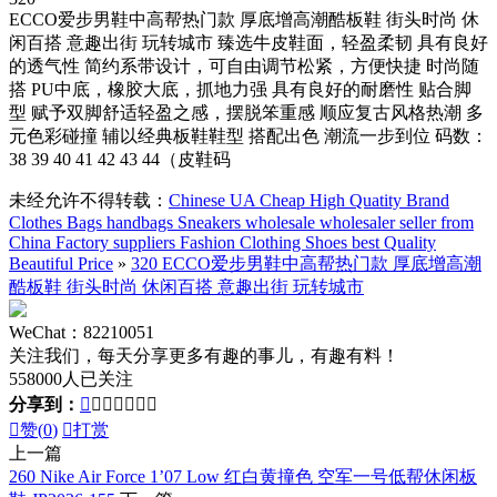
ECCO爱步男鞋中高帮热门款 厚底增高潮酷板鞋 街头时尚 休
闲百搭 意趣出街 玩转城市 臻选牛皮鞋面，轻盈柔韧 具有良好
的透气性 简约系带设计，可自由调节松紧，方便快捷 时尚随
搭 PU中底，橡胶大底，抓地力强 具有良好的耐磨性 贴合脚
型 赋予双脚舒适轻盈之感，摆脱笨重感 顺应复古风格热潮 多
元色彩碰撞 辅以经典板鞋鞋型 搭配出色 潮流一步到位 码数：
38 39 40 41 42 43 44（皮鞋码
未经允许不得转载：
Chinese UA Cheap High Quatity Brand
Clothes Bags handbags Sneakers wholesale wholesaler seller from
China Factory suppliers Fashion Clothing Shoes best Quality
Beautiful Price
»
320 ECCO爱步男鞋中高帮热门款 厚底增高潮
酷板鞋 街头时尚 休闲百搭 意趣出街 玩转城市
WeChat：82210051
关注我们，每天分享更多有趣的事儿，有趣有料！
558000人已关注
分享到：








赞(
0
)

打赏
上一篇
260 Nike Air Force 1’07 Low 红白黄撞色 空军一号低帮休闲板