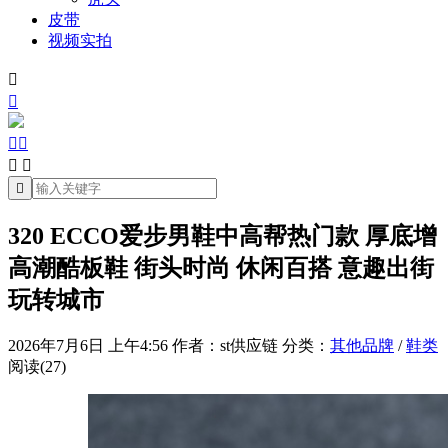
皮带
视频实拍







320 ECCO爱步男鞋中高帮热门款 厚底增
高潮酷板鞋 街头时尚 休闲百搭 意趣出街
玩转城市
2026年7月6日 上午4:56
作者：st供应链
分类：
其他品牌
/
鞋类
阅读(27)