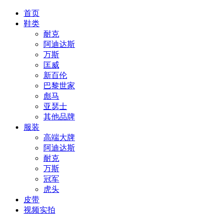
首页
鞋类
耐克
阿迪达斯
万斯
匡威
新百伦
巴黎世家
彪马
亚瑟士
其他品牌
服装
高端大牌
阿迪达斯
耐克
万斯
冠军
虎头
皮带
视频实拍