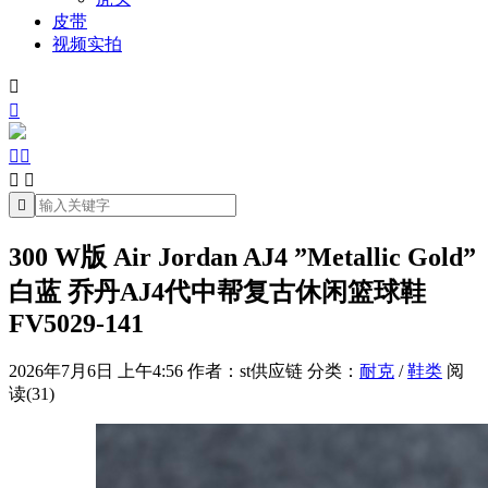
皮带
视频实拍







300 W版 Air Jordan AJ4 ”Metallic Gold”
白蓝 乔丹AJ4代中帮复古休闲篮球鞋
FV5029-141
2026年7月6日 上午4:56
作者：st供应链
分类：
耐克
/
鞋类
阅
读(31)