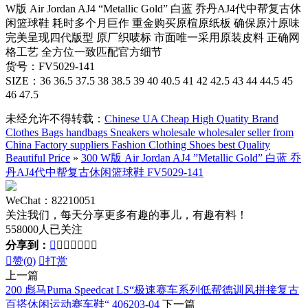
W版 Air Jordan AJ4 “Metallic Gold” 白蓝 乔丹AJ4代中帮复古休
闲篮球鞋 耗时多个月巨作 重金购买原楦原纸板 确保原汁原味
完美呈现四代版型 原厂织唛标 市面唯一采用原装皮料 正确网
格工艺 全方位一致匹配官方细节
货号：FV5029-141
SIZE：36 36.5 37.5 38 38.5 39 40 40.5 41 42 42.5 43 44 44.5 45
46 47.5
未经允许不得转载：
Chinese UA Cheap High Quatity Brand
Clothes Bags handbags Sneakers wholesale wholesaler seller from
China Factory suppliers Fashion Clothing Shoes best Quality
Beautiful Price
»
300 W版 Air Jordan AJ4 ”Metallic Gold” 白蓝 乔
丹AJ4代中帮复古休闲篮球鞋 FV5029-141
WeChat：82210051
关注我们，每天分享更多有趣的事儿，有趣有料！
558000人已关注
分享到：








赞(
0
)

打赏
上一篇
200 彪马Puma Speedcat LS“极速赛车系列低帮德训风拼接复古
百搭休闲运动赛车鞋“ 406203-04
下一篇