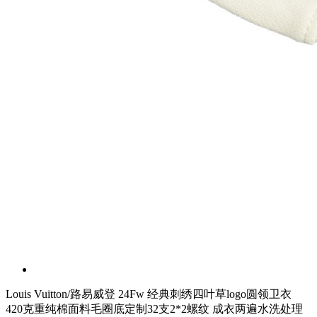
Louis Vuitton/路易威登 24Fw 经典刺绣四叶草logo圆领卫衣
420克重纯棉面料毛圈底定制32支2*2螺纹 成衣两遍水洗处理