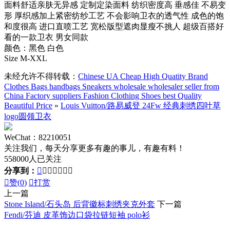
面料舒适亲肤无异感 定制定染面料 纺织密度高 垂感佳 不易变
形 厚织感加上紧密纺纱工艺 不会影响卫衣的透气性 成色的饱
和度很高 进口直喷工艺 宽松版型遮肉显瘦不挑人 超级百搭好
看的一款卫衣 男女同款
颜色：黑色 白色
Size M-XXL
未经允许不得转载：
Chinese UA Cheap High Quatity Brand
Clothes Bags handbags Sneakers wholesale wholesaler seller from
China Factory suppliers Fashion Clothing Shoes best Quality
Beautiful Price
»
Louis Vuitton/路易威登 24Fw 经典刺绣四叶草
logo圆领卫衣
WeChat：82210051
关注我们，每天分享更多有趣的事儿，有趣有料！
558000人已关注
分享到：








赞(
0
)

打赏
上一篇
Stone Island/石头岛 后背徽标刺绣夹克外套
下一篇
Fendi/芬迪 皮革饰边口袋拉链短袖 polo衫