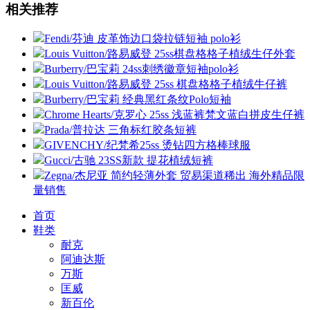
相关推荐
Fendi/芬迪 皮革饰边口袋拉链短袖 polo衫
Louis Vuitton/路易威登 25ss棋盘格格子植绒生仔外套
Burberry/巴宝莉 24ss刺绣徽章短袖polo衫
Louis Vuitton/路易威登 25ss 棋盘格格子植绒牛仔裤
Burberry/巴宝莉 经典黑红条纹Polo短袖
Chrome Hearts/克罗心 25ss 浅蓝裤梵文蓝白拼皮生仔裤
Prada/普拉达 三角标红胶条短裤
GIVENCHY/纪梵希25ss 烫钻四方格棒球服
Gucci/古驰 23SS新款 提花植绒短裤
Zegna/杰尼亚 简约轻薄外套 贸易渠道稀出 海外精品限
量销售
首页
鞋类
耐克
阿迪达斯
万斯
匡威
新百伦