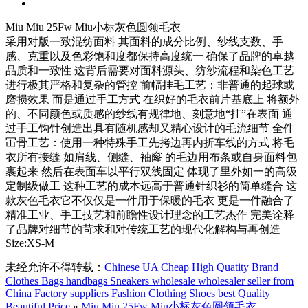
Miu Miu 25Fw Miu小标灰色圆领毛衣
采用对版一致混纺面料 其面料的成分比例、纱线支数、手
感、克重以及色彩饱和度都保持高度统一 确保了品牌的卓越
品质和一致性 这背后需要对面料源头、纺纱流程和染色工艺
进行极其严格和复杂的管控 前幅挂毛工艺：非普通的起球或
磨损效果 而是通过手工方式 在织好的毛衣前片基底上 将额外
的、不同颜色或质感的纱线有规律地、刻意地“挂”在表面 通
过手工钩针创造出具有随机感却又精心设计的毛流细节 全件
冚骨工艺：使用一种特殊手工先拷边再内折车线的方式 将毛
衣所有接缝 如肩线、侧缝、袖窿 的毛边用布条或自身面料包
裹起来 然后在表面车以平行双线固定 体现了里外如一的高级
定制级做工 这种工艺的成本远高于普通针织衫的简单缝合 这
款灰色毛衣它不仅仅是一件用于保暖的毛衣 更是一件融合了
精准工业、手工技艺和前瞻性设计理念的工艺杰作 完美诠释
了品牌对细节的苛求和对传统工艺的现代化解构与再创造
Size:XS-M
未经允许不得转载：
Chinese UA Cheap High Quatity Brand
Clothes Bags handbags Sneakers wholesale wholesaler seller from
China Factory suppliers Fashion Clothing Shoes best Quality
Beautiful Price
»
Miu Miu 25Fw Miu小标灰色圆领毛衣