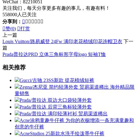
WeChat：82210051
关注我们，每天分享更多有趣的事儿，有趣有料！
558000人已关注
分享到：








赞(
0
)

打赏
上一篇
Louis Vuitton/路易威登 24Fw 满印老花植绒印花连帽卫衣
下一
篇
Prada普拉达PRD 立体三角标形字母logo 短袖T恤
相关推荐
Gucci/古驰 23SS新款 提花植绒短裤
Zegna/杰尼亚 简约轻薄外套 贸易渠道稀出 海外精品限
量销售
Prada/普拉达 双边大口袋轻薄外套
Prada/普拉达 后背三角标轻薄外套
Prada/普拉达 满印轻薄衬衫 贸易渠道稀出
Acne涂鸦童趣牛仔裤 为你的衣橱增添一条充满童趣和
创意的牛仔裤
AcneStudios 25新款水洗手绘泼墨牛仔裤