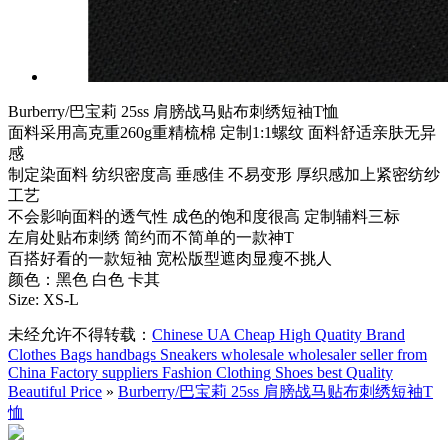
Burberry/巴宝莉 25ss 肩膀战马贴布刺绣短袖T恤
面料采用高克重260g重精梳棉 定制1:1螺纹 面料舒适亲肤无异
感
制定染面料 纺织密度高 垂感佳 不易变形 厚织感加上紧密纺纱
工艺
不会影响面料的透气性 成色的饱和度很高 定制辅料三标
左肩处贴布刺绣 简约而不简单的一款神T
百搭好看的一款短袖 宽松版型遮肉显瘦不挑人
颜色：黑色 白色 卡其
Size: XS-L
未经允许不得转载：
Chinese UA Cheap High Quatity Brand
Clothes Bags handbags Sneakers wholesale wholesaler seller from
China Factory suppliers Fashion Clothing Shoes best Quality
Beautiful Price
»
Burberry/巴宝莉 25ss 肩膀战马贴布刺绣短袖T
恤