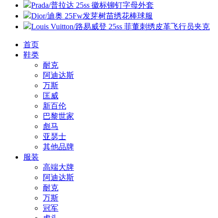
Prada/普拉达 25ss 徽标铆钉字母外套
Dior/迪奥 25Fw发芽树苗绣花棒球服
Louis Vuitton/路易威登 25ss 菲董刺绣皮革飞行员夹克
首页
鞋类
耐克
阿迪达斯
万斯
匡威
新百伦
巴黎世家
彪马
亚瑟士
其他品牌
服装
高端大牌
阿迪达斯
耐克
万斯
冠军