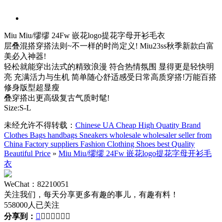
Miu Miu/缪缪 24Fw 嵌花logo提花字母开衫毛衣
层叠混搭穿搭法则~不一样的时尚定义! Miu23ss秋季新款白富
美必入神器!
轻松就能穿出法式的精致浪漫 符合热情氛围 显得更是轻快明
亮 充满活力与生机 简单随心舒适感受日常高质穿搭!万能百搭
修身版型超显瘦
叠穿搭出更高级复古气质时髦!
Size:S-L
未经允许不得转载：
Chinese UA Cheap High Quatity Brand
Clothes Bags handbags Sneakers wholesale wholesaler seller from
China Factory suppliers Fashion Clothing Shoes best Quality
Beautiful Price
»
Miu Miu/缪缪 24Fw 嵌花logo提花字母开衫毛
衣
WeChat：82210051
关注我们，每天分享更多有趣的事儿，有趣有料！
558000人已关注
分享到：






