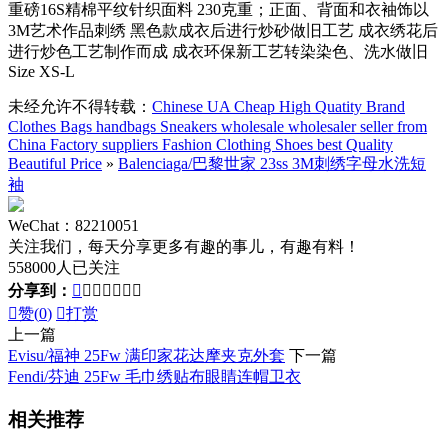
重磅16S精棉平纹针织面料 230克重；正面、背面和衣袖饰以
3M艺术作品刺绣 黑色款成衣后进行炒砂做旧工艺 成衣绣花后
进行炒色工艺制作而成 成衣环保新工艺转染染色、洗水做旧
Size XS-L
未经允许不得转载：
Chinese UA Cheap High Quatity Brand
Clothes Bags handbags Sneakers wholesale wholesaler seller from
China Factory suppliers Fashion Clothing Shoes best Quality
Beautiful Price
»
Balenciaga/巴黎世家 23ss 3M刺绣字母水洗短
袖
WeChat：82210051
关注我们，每天分享更多有趣的事儿，有趣有料！
558000人已关注
分享到：








赞(
0
)

打赏
上一篇
Evisu/福神 25Fw 满印家花达摩夹克外套
下一篇
Fendi/芬迪 25Fw 毛巾绣贴布眼睛连帽卫衣
相关推荐