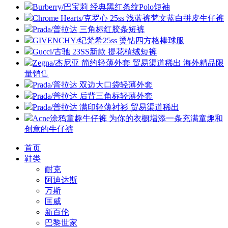
Burberry/巴宝莉 经典黑红条纹Polo短袖
Chrome Hearts/克罗心 25ss 浅蓝裤梵文蓝白拼皮生仔裤
Prada/普拉达 三角标红胶条短裤
GIVENCHY/纪梵希25ss 烫钻四方格棒球服
Gucci/古驰 23SS新款 提花植绒短裤
Zegna/杰尼亚 简约轻薄外套 贸易渠道稀出 海外精品限
量销售
Prada/普拉达 双边大口袋轻薄外套
Prada/普拉达 后背三角标轻薄外套
Prada/普拉达 满印轻薄衬衫 贸易渠道稀出
Acne涂鸦童趣牛仔裤 为你的衣橱增添一条充满童趣和
创意的牛仔裤
首页
鞋类
耐克
阿迪达斯
万斯
匡威
新百伦
巴黎世家