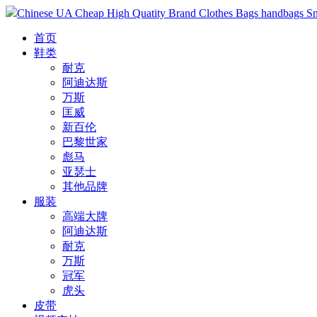
Chinese UA Cheap High Quatity Brand Clothes Bags handbags Sneak
首页
鞋类
耐克
阿迪达斯
万斯
匡威
新百伦
巴黎世家
彪马
亚瑟士
其他品牌
服装
高端大牌
阿迪达斯
耐克
万斯
冠军
虎头
皮带