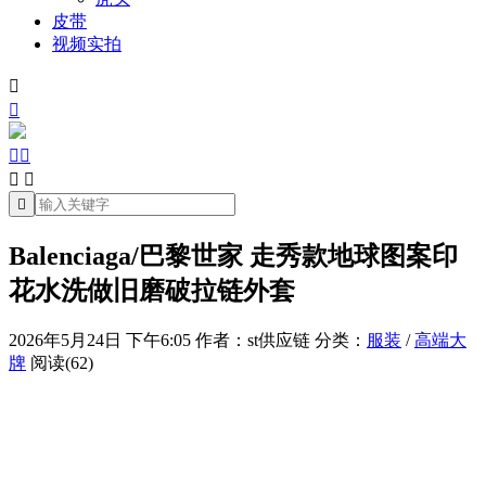
皮带
视频实拍







Balenciaga/巴黎世家 走秀款地球图案印
花水洗做旧磨破拉链外套
2026年5月24日 下午6:05
作者：st供应链
分类：
服装
/
高端大
牌
阅读(62)