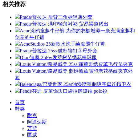
相关推荐
Prada/普拉达 后背三角标轻薄外套
Prada/普拉达 满印轻薄衬衫 贸易渠道稀出
Acne涂鸦童趣牛仔裤 为你的衣橱增添一条充满童趣和
创意的牛仔裤
AcneStudios 25新款水洗手绘泼墨牛仔裤
Prada/普拉达 25ss 徽标铆钉字母外套
Dior/迪奥 25Fw发芽树苗绣花棒球服
Louis Vuitton/路易威登 25ss 菲董刺绣皮革飞行员夹克
Louis Vuitton/路易威登 刺绣徽章满印老花格纹夹克外
套
Balenciaga/巴黎世家 25ss油漆喷墨刺绣字母连帽卫衣
Fendi/芬迪 皮革饰边口袋拉链短袖 polo衫
首页
鞋类
耐克
阿迪达斯
万斯
匡威