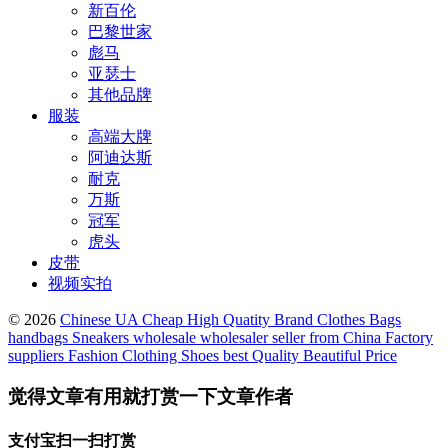
新百伦
巴黎世家
彪马
亚瑟士
其他品牌
服装
高端大牌
阿迪达斯
耐克
万斯
冠军
虎头
皮带
视频实拍
© 2026
Chinese UA Cheap High Quatity Brand Clothes Bags
handbags Sneakers wholesale wholesaler seller from China Factory
suppliers Fashion Clothing Shoes best Quality Beautiful Price
觉得文章有用就打赏一下文章作者
支付宝扫一扫打赏