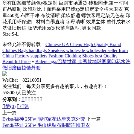
所有图案细节颜色y板定制.巨别市场通货 砖柜同步.第一时间
正品研制 欢印对比！面料采用巴黎zp定织定染全棉大卫衣 克
重460克 布面干净.布纹清晰 柔软舒适 螺纹釆用定染无色差 印
花采用环保进口材料白墨直喷 字母清晰 效果立体 整件成衣水
洗做旧磨烂 版型釆用os宽松落肩版型. 男女同款
Size:S-L
未经允许不得转载：
Chinese UA Cheap High Quatity Brand
Clothes Bags handbags Sneakers wholesale wholesaler seller from
China Factory suppliers Fashion Clothing Shoes best Quality
Beautiful Price
»
Balenciaga/巴黎世家 走秀款地球图案印花水洗
做旧磨破拉链外套
WeChat：82210051
关注我们，每天分享更多有趣的事儿，有趣有料！
558000人已关注
分享到：








赞(
0
)

打赏
上一篇
Evisu/福神 25Fw 满印家花达摩夹克外套
下一篇
Fendi/芬迪 25Fw 毛巾绣贴布眼睛连帽卫衣