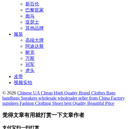
新百伦
巴黎世家
彪马
亚瑟士
其他品牌
服装
高端大牌
阿迪达斯
耐克
万斯
冠军
虎头
皮带
视频实拍
© 2026
Chinese UA Cheap High Quatity Brand Clothes Bags
handbags Sneakers wholesale wholesaler seller from China Factory
suppliers Fashion Clothing Shoes best Quality Beautiful Price
觉得文章有用就打赏一下文章作者
支付宝扫一扫打赏