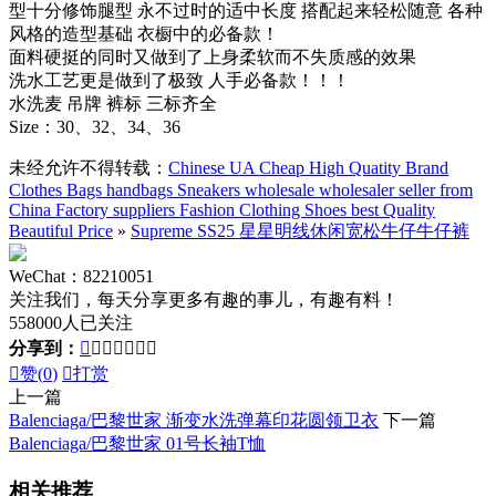
型十分修饰腿型 永不过时的适中长度 搭配起来轻松随意 各种
风格的造型基础 衣橱中的必备款！
面料硬挺的同时又做到了上身柔软而不失质感的效果
洗水工艺更是做到了极致 人手必备款！！！
水洗麦 吊牌 裤标 三标齐全
Size：30、32、34、36
未经允许不得转载：
Chinese UA Cheap High Quatity Brand
Clothes Bags handbags Sneakers wholesale wholesaler seller from
China Factory suppliers Fashion Clothing Shoes best Quality
Beautiful Price
»
Supreme SS25 星星明线休闲宽松牛仔牛仔裤
WeChat：82210051
关注我们，每天分享更多有趣的事儿，有趣有料！
558000人已关注
分享到：








赞(
0
)

打赏
上一篇
Balenciaga/巴黎世家 渐变水洗弹幕印花圆领卫衣
下一篇
Balenciaga/巴黎世家 01号长袖T恤
相关推荐