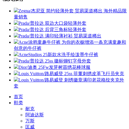
Zegna/杰尼亚 简约轻薄外套 贸易渠道稀出 海外精品限
量销售
Prada/普拉达 双边大口袋轻薄外套
Prada/普拉达 后背三角标轻薄外套
Prada/普拉达 满印轻薄衬衫 贸易渠道稀出
Acne涂鸦童趣牛仔裤 为你的衣橱增添一条充满童趣和
创意的牛仔裤
AcneStudios 25新款水洗手绘泼墨牛仔裤
Prada/普拉达 25ss 徽标铆钉字母外套
Dior/迪奥 25Fw发芽树苗绣花棒球服
Louis Vuitton/路易威登 25ss 菲董刺绣皮革飞行员夹克
Louis Vuitton/路易威登 刺绣徽章满印老花格纹夹克外
套
首页
鞋类
耐克
阿迪达斯
万斯
匡威