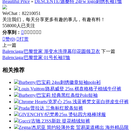
Beautiful Price
»
DESCENTE/迪桑特 24Fw logo刺绣长袖T恤
WeChat：82210051
关注我们，每天分享更多有趣的事儿，有趣有料！
558000人已关注
分享到：








赞(
0
)

打赏
上一篇
Balenciaga/巴黎世家 渐变水洗弹幕印花圆领卫衣
下一篇
Balenciaga/巴黎世家 01号长袖T恤
相关推荐
Burberry/巴宝莉 24ss刺绣徽章短袖polo衫
Louis Vuitton/路易威登 25ss 棋盘格格子植绒牛仔裤
Burberry/巴宝莉 经典黑红条纹Polo短袖
Chrome Hearts/克罗心 25ss 浅蓝裤梵文蓝白拼皮生仔裤
Prada/普拉达 三角标红胶条短裤
GIVENCHY/纪梵希25ss 烫钻四方格棒球服
Gucci/古驰 23SS新款 提花植绒短裤
Zegna/杰尼亚 简约轻薄外套 贸易渠道稀出 海外精品限