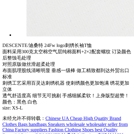
DESCENTE/迪桑特 24Fw logo刺绣长袖T恤
面料采用300克太空棉空气层纯棉面料+2×2配套螺纹 订染颜色
后整蚀毛处理
对照原版做丝滑超柔处理
布面肌理股线清晰明显 垂感一级棒 做工精致都到达外贸出口
标准
刺绣工艺采用百灵达刺绣机器 使刺绣颜色更加饱满 绣花更加
立体
透气舒适度高 细节无可挑剔 手感细腻柔软！上身版型超赞！
颜色：黑色 白色
size: XS-L
未经允许不得转载：
Chinese UA Cheap High Quatity Brand
Clothes Bags handbags Sneakers wholesale wholesaler seller from
China Factory suppliers Fashion Clothing Shoes best Quality