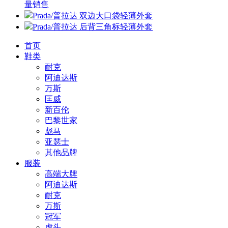
量销售
Prada/普拉达 双边大口袋轻薄外套
Prada/普拉达 后背三角标轻薄外套
首页
鞋类
耐克
阿迪达斯
万斯
匡威
新百伦
巴黎世家
彪马
亚瑟士
其他品牌
服装
高端大牌
阿迪达斯
耐克
万斯
冠军
虎头