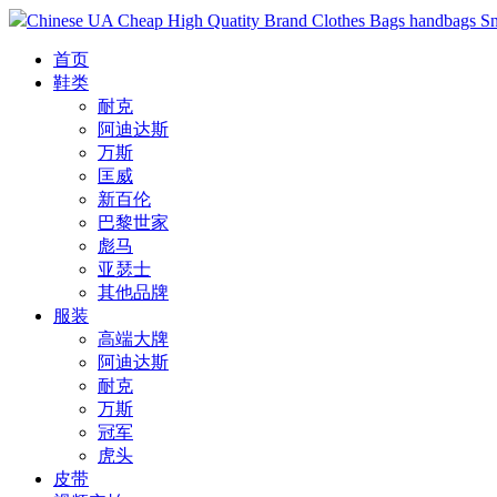
Chinese UA Cheap High Quatity Brand Clothes Bags handbags Sneak
首页
鞋类
耐克
阿迪达斯
万斯
匡威
新百伦
巴黎世家
彪马
亚瑟士
其他品牌
服装
高端大牌
阿迪达斯
耐克
万斯
冠军
虎头
皮带