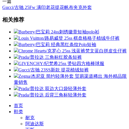
一篇
Gucci/古驰 25Fw 满印老花提花帆布夹克外套
相关推荐
Burberry/巴宝莉 24ss刺绣徽章短袖polo衫
Louis Vuitton/路易威登 25ss 棋盘格格子植绒牛仔裤
Burberry/巴宝莉 经典黑红条纹Polo短袖
Chrome Hearts/克罗心 25ss 浅蓝裤梵文蓝白拼皮生仔裤
Prada/普拉达 三角标红胶条短裤
GIVENCHY/纪梵希25ss 烫钻四方格棒球服
Gucci/古驰 23SS新款 提花植绒短裤
Zegna/杰尼亚 简约轻薄外套 贸易渠道稀出 海外精品限
量销售
Prada/普拉达 双边大口袋轻薄外套
Prada/普拉达 后背三角标轻薄外套
首页
鞋类
耐克
阿迪达斯