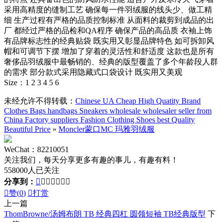
采用高精度的缝制工艺 确保每一件羽绒服的线头少、做工精
细 生产过程有严格的品质控制标准 从面料的裁剪到成品的出
厂 都经过严格的品检和QA程序 确保产品的高品质 衣袖上饰
有品牌标志性的经典贴袋 既实用又彰显品牌特色 如可拆卸风
帽和可调节下摆 增加了穿着的灵活性和舒适度 这款也是所有
奢侈品羽绒服中最畅销的、经典的版型覆盖了多个年龄段人群
的需求 部分款式采用隐藏式口袋设计 既实用又美观
Size：1 2 3 4 5 6
未经允许不得转载：
Chinese UA Cheap High Quatity Brand
Clothes Bags handbags Sneakers wholesale wholesaler seller from
China Factory suppliers Fashion Clothing Shoes best Quality
Beautiful Price
»
Moncler蒙口MC 玛雅羽绒服
WeChat：82210051
关注我们，每天分享更多有趣的事儿，有趣有料！
558000人已关注
分享到：








赞(
0
)

打赏
上一篇
ThomBrowne/汤姆布朗 TB 经典四杠 圆领短袖 TB经典版型
下