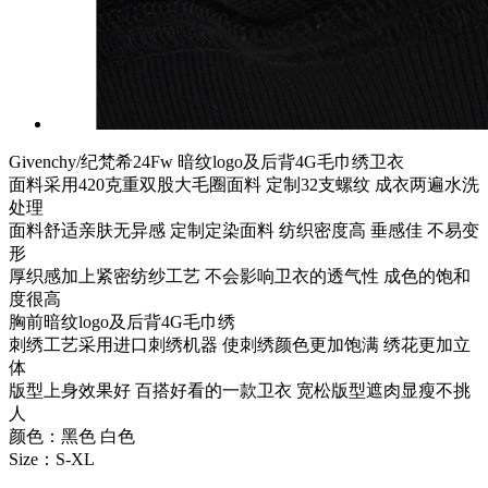
Givenchy/纪梵希24Fw 暗纹logo及后背4G毛巾绣卫衣
面料采用420克重双股大毛圈面料 定制32支螺纹 成衣两遍水洗
处理
面料舒适亲肤无异感 定制定染面料 纺织密度高 垂感佳 不易变
形
厚织感加上紧密纺纱工艺 不会影响卫衣的透气性 成色的饱和
度很高
胸前暗纹logo及后背4G毛巾绣
刺绣工艺采用进口刺绣机器 使刺绣颜色更加饱满 绣花更加立
体
版型上身效果好 百搭好看的一款卫衣 宽松版型遮肉显瘦不挑
人
颜色：黑色 白色
Size：S-XL