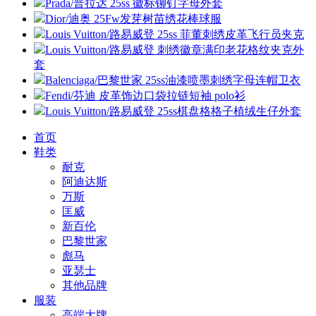
Prada/普拉达 25ss 徽标铆钉字母外套
Dior/迪奥 25Fw发芽树苗绣花棒球服
Louis Vuitton/路易威登 25ss 菲董刺绣皮革飞行员夹克
Louis Vuitton/路易威登 刺绣徽章满印老花格纹夹克外
套
Balenciaga/巴黎世家 25ss油漆喷墨刺绣字母连帽卫衣
Fendi/芬迪 皮革饰边口袋拉链短袖 polo衫
Louis Vuitton/路易威登 25ss棋盘格格子植绒生仔外套
首页
鞋类
耐克
阿迪达斯
万斯
匡威
新百伦
巴黎世家
彪马
亚瑟士
其他品牌
服装
高端大牌