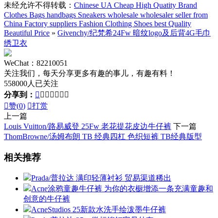
未经允许不得转载：
Chinese UA Cheap High Quatity Brand
Clothes Bags handbags Sneakers wholesale wholesaler seller from
China Factory suppliers Fashion Clothing Shoes best Quality
Beautiful Price
»
Givenchy/纪梵希24Fw 暗纹logo及后背4G毛巾
绣卫衣
WeChat：82210051
关注我们，每天分享更多有趣的事儿，有趣有料！
558000人已关注
分享到：








赞(
0
)

打赏
上一篇
Louis Vuitton/路易威登 25Fw 老花提花皮边牛仔裤
下一篇
ThomBrowne/汤姆布朗 TB 经典四杠 色织短裤 TB经典版型
相关推荐
Prada/普拉达 满印轻薄衬衫 贸易渠道稀出
Acne涂鸦童趣牛仔裤 为你的衣橱增添一条充满童趣和
创意的牛仔裤
AcneStudios 25新款水洗手绘泼墨牛仔裤