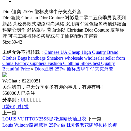
Dior/迪奥 25Fw 徽标皮牌牛仔夹克外套
Dior新款 Christian Dior Couture 衬衫是二零二五秋季男装系列
新品 为经典款式增添时尚风格 采用海军蓝色轻盈棉质斜纹面
料精心制作 舒适版型 背面饰以 Christian Dior Couture 皮革标
牌 可与工装裤轻松搭配或与 T 恤搭配敞开穿着
Size:39-42
未经允许不得转载：
Chinese UA Cheap High Quatity Brand
Clothes Bags handbags Sneakers wholesale wholesaler seller from
China Factory suppliers Fashion Clothing Shoes best Quality
Beautiful Price
»
Dior/迪奥 25Fw 徽标皮牌牛仔夹克外套
WeChat：82210051
关注我们，每天分享更多有趣的事儿，有趣有料！
558000人已关注
分享到：








赞(
0
)

打赏
上一篇
LOUIS VUITTON25SS提花连帽长袖卫衣
下一篇
Louis Vuitton/路易威登 25Fw 做旧斑驳老花满印梭织长裤