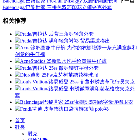
Balenciaga/巴黎世家 Pre-Fall 的Baggy 双腰带阔腿长裤
下一篇
Balenciaga/巴黎世家 三拼色双环印花立领夹克外套
相关推荐
Prada/普拉达 后背三角标轻薄外套
Prada/普拉达 满印轻薄衬衫 贸易渠道稀出
Acne涂鸦童趣牛仔裤 为你的衣橱增添一条充满童趣和
创意的牛仔裤
AcneStudios 25新款水洗手绘泼墨牛仔裤
Prada/普拉达 25ss 徽标铆钉字母外套
Dior/迪奥 25Fw发芽树苗绣花棒球服
Louis Vuitton/路易威登 25ss 菲董刺绣皮革飞行员夹克
Louis Vuitton/路易威登 刺绣徽章满印老花格纹夹克外
套
Balenciaga/巴黎世家 25ss油漆喷墨刺绣字母连帽卫衣
Fendi/芬迪 皮革饰边口袋拉链短袖 polo衫
首页
鞋类
耐克