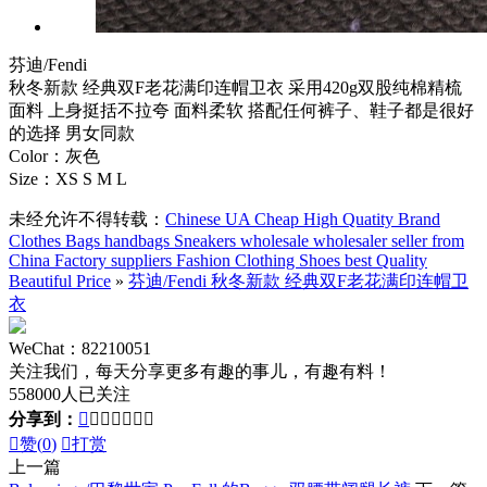
芬迪/Fendi
秋冬新款 经典双F老花满印连帽卫衣 采用420g双股纯棉精梳
面料 上身挺括不拉夸 面料柔软 搭配任何裤子、鞋子都是很好
的选择 男女同款
Color：灰色
Size：XS S M L
未经允许不得转载：
Chinese UA Cheap High Quatity Brand
Clothes Bags handbags Sneakers wholesale wholesaler seller from
China Factory suppliers Fashion Clothing Shoes best Quality
Beautiful Price
»
芬迪/Fendi 秋冬新款 经典双F老花满印连帽卫
衣
WeChat：82210051
关注我们，每天分享更多有趣的事儿，有趣有料！
558000人已关注
分享到：








赞(
0
)

打赏
上一篇