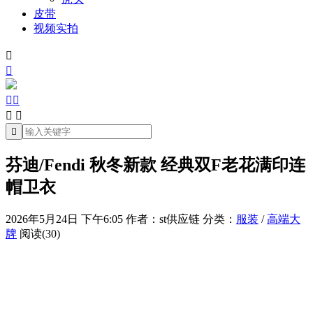
皮带
视频实拍







芬迪/Fendi 秋冬新款 经典双F老花满印连
帽卫衣
2026年5月24日 下午6:05
作者：st供应链
分类：
服装
/
高端大
牌
阅读(30)