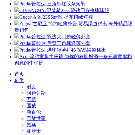
Prada/普拉达 三角标红胶条短裤
GIVENCHY/纪梵希25ss 烫钻四方格棒球服
Gucci/古驰 23SS新款 提花植绒短裤
Zegna/杰尼亚 简约轻薄外套 贸易渠道稀出 海外精品限
量销售
Prada/普拉达 双边大口袋轻薄外套
Prada/普拉达 后背三角标轻薄外套
Prada/普拉达 满印轻薄衬衫 贸易渠道稀出
Acne涂鸦童趣牛仔裤 为你的衣橱增添一条充满童趣和
创意的牛仔裤
首页
鞋类
耐克
阿迪达斯
万斯
匡威
新百伦
巴黎世家
彪马
亚瑟士