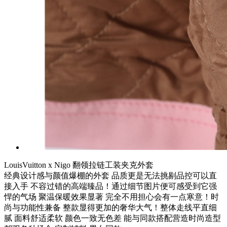
LouisVuitton x Nigo 翻领拉链工装夹克外套
经典设计感与颜值爆棚的外套 品质更是无法挑剔品控可以直
接入手 不容过错的高端臻品！通过细节图片便可感受到它强
悍的气场 聚温保暖效果显著 完全不用担心会有一点寒意！时
尚与功能性兼备 整款显得更加的奢华大气！整体走线平直细
腻 面料舒适柔软 颜色一致无色差 能与同款搭配营造时尚造型