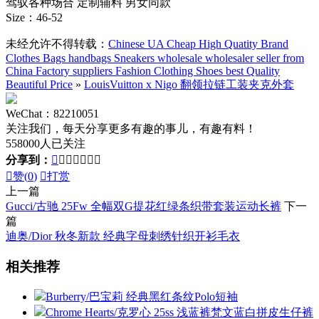
驾驭各种场合 定制辅料 男女同款
Size：46-52
未经允许不得转载：
Chinese UA Cheap High Quatity Brand
Clothes Bags handbags Sneakers wholesale wholesaler seller from
China Factory suppliers Fashion Clothing Shoes best Quality
Beautiful Price
»
LouisVuitton x Nigo 翻领拉链工装夹克外套
WeChat：82210051
关注我们，每天分享更多有趣的事儿，有趣有料！
558000人已关注
分享到：








赞(
0
)

打赏
上一篇
Gucci/古驰 25Fw 全幅双G提花红绿条织带套装运动长裤
下一
篇
迪奥/Dior 秋冬新款 经典字母刺绣针织开衫毛衣
相关推荐
Burberry/巴宝莉 经典黑红条纹Polo短袖
Chrome Hearts/克罗心 25ss 浅蓝裤梵文蓝白拼皮生仔裤