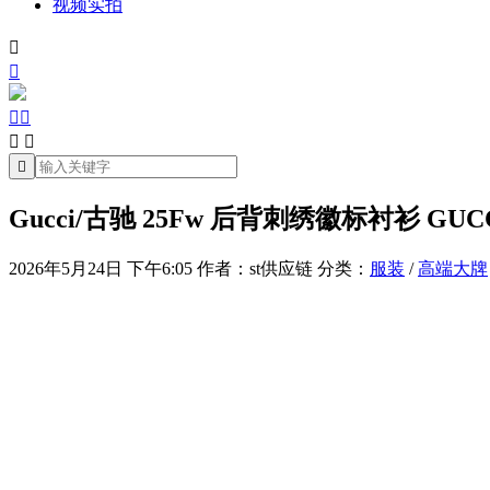
视频实拍







Gucci/古驰 25Fw 后背刺绣徽标衬衫 
2026年5月24日 下午6:05
作者：st供应链
分类：
服装
/
高端大牌