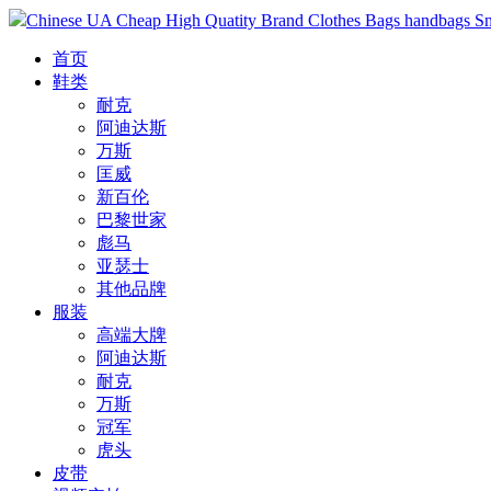
Chinese UA Cheap High Quatity Brand Clothes Bags handbags Sneak
首页
鞋类
耐克
阿迪达斯
万斯
匡威
新百伦
巴黎世家
彪马
亚瑟士
其他品牌
服装
高端大牌
阿迪达斯
耐克
万斯
冠军
虎头
皮带