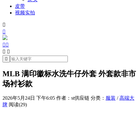
皮带
视频实拍







MLB 满印徽标水洗牛仔外套 外套款非市
场衬衫款
2026年5月24日 下午6:05
作者：st供应链
分类：
服装
/
高端大
牌
阅读(29)