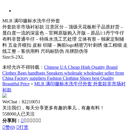
MLB 满印徽标水洗牛仔外套
外套款非市场衬衫款 注意区分 – 顶级天花板柜子品质好货 –
显白度一流的深蓝色 – 官网原版购入开版 – 原品1:1丹宁牛仔
布料非普通牛仔 – 特殊水洗工艺处理 立体有形 – 独家定制辅
料 五金开模扣 皮标 织唛 – 胸前logo精密万针刺绣 做工精细 走
线工整 – 客供用料 尺码标防伪 吊牌防伪等
Size:S-2XL
未经允许不得转载：
Chinese UA Cheap High Quatity Brand
Clothes Bags handbags Sneakers wholesale wholesaler seller from
China Factory suppliers Fashion Clothing Shoes best Quality
Beautiful Price
»
MLB 满印徽标水洗牛仔外套 外套款非市场衬
衫款
WeChat：82210051
关注我们，每天分享更多有趣的事儿，有趣有料！
558000人已关注
分享到：








赞(
0
)

打赏