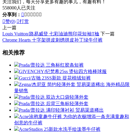
关注我们，每天分享更多有趣的事儿，有趣有料！
558000人已关注
分享到：








赞(
0
)

打赏
上一篇
Louis Vuitton/路易威登 七彩油迪熊印花短袖T桖
下一篇
Chrome Hearts 十字架拼皮刺绣拼皮补丁绿牛仔裤
相关推荐
Prada/普拉达 三角标红胶条短裤
GIVENCHY/纪梵希25ss 烫钻四方格棒球服
Gucci/古驰 23SS新款 提花植绒短裤
Zegna/杰尼亚 简约轻薄外套 贸易渠道稀出 海外精品限
量销售
Prada/普拉达 双边大口袋轻薄外套
Prada/普拉达 后背三角标轻薄外套
Prada/普拉达 满印轻薄衬衫 贸易渠道稀出
Acne涂鸦童趣牛仔裤 为你的衣橱增添一条充满童趣和
创意的牛仔裤
AcneStudios 25新款水洗手绘泼墨牛仔裤