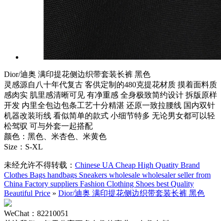
Dior/迪奥 满印提花侧边织带套装长裤 黑色
灵感源自八十年代复古 客供定制的480克提花材质 摸着面料质
感肉实 肌里感清晰可见 有净重感 全身极致简约设计 拆版原样
开发 内里全包边包条工艺十分精湛 还原一致拉腰线 国内双针
机器改装珩线 看似简单的款式 小细节特多 无论男女都可以轻
松驾驭 可与外套一起搭配
颜色：黑色、米杏色、米黄色
Size：S-XL
未经允许不得转载：
Chinese UA Cheap High Quatity Brand
Clothes Bags handbags Sneakers wholesale wholesaler seller from
China Factory suppliers Fashion Clothing Shoes best Quality
Beautiful Price
»
Dior/迪奥 满印提花侧边织带套装长裤 黑色
WeChat：82210051