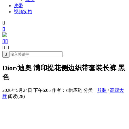
皮带
视频实拍







Dior/迪奥 满印提花侧边织带套装长裤 黑
色
2026年5月24日 下午6:05
作者：st供应链
分类：
服装
/
高端大
牌
阅读(28)