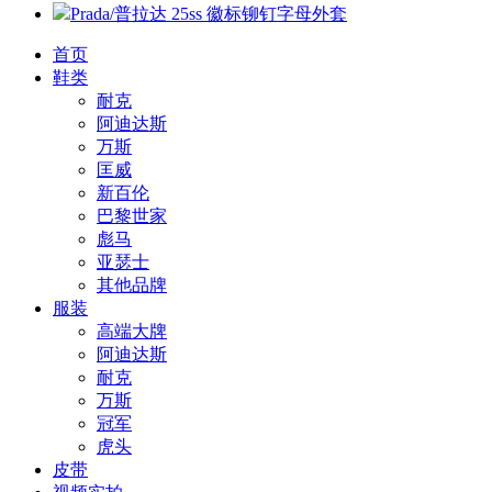
Prada/普拉达 25ss 徽标铆钉字母外套
首页
鞋类
耐克
阿迪达斯
万斯
匡威
新百伦
巴黎世家
彪马
亚瑟士
其他品牌
服装
高端大牌
阿迪达斯
耐克
万斯
冠军
虎头
皮带