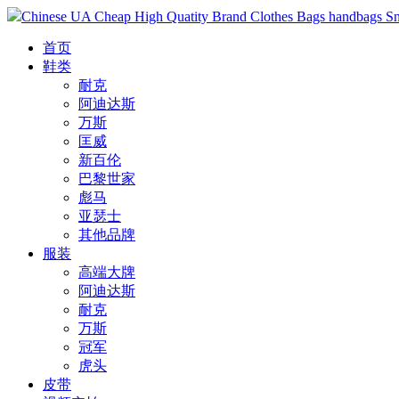
Chinese UA Cheap High Quatity Brand Clothes Bags handbags Sneak
首页
鞋类
耐克
阿迪达斯
万斯
匡威
新百伦
巴黎世家
彪马
亚瑟士
其他品牌
服装
高端大牌
阿迪达斯
耐克
万斯
冠军
虎头
皮带