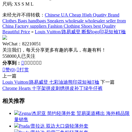
尺码: XS S M L
未经允许不得转载：
Chinese UA Cheap High Quatity Brand
Clothes Bags handbags Sneakers wholesale wholesaler seller from
China Factory suppliers Fashion Clothing Shoes best Quality
Beautiful Price
»
Louis Vuitton/路易威登 断裂logo印花短袖T桖
WeChat：82210051
关注我们，每天分享更多有趣的事儿，有趣有料！
558000人已关注
分享到：








赞(
0
)

打赏
上一篇
Louis Vuitton/路易威登 七彩油迪熊印花短袖T桖
下一篇
Chrome Hearts 十字架拼皮刺绣拼皮补丁绿牛仔裤
相关推荐
Zegna/杰尼亚 简约轻薄外套 贸易渠道稀出 海外精品限
量销售
Prada/普拉达 双边大口袋轻薄外套