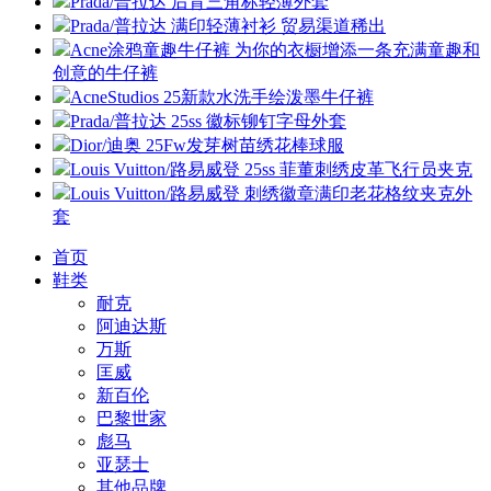
Prada/普拉达 后背三角标轻薄外套
Prada/普拉达 满印轻薄衬衫 贸易渠道稀出
Acne涂鸦童趣牛仔裤 为你的衣橱增添一条充满童趣和
创意的牛仔裤
AcneStudios 25新款水洗手绘泼墨牛仔裤
Prada/普拉达 25ss 徽标铆钉字母外套
Dior/迪奥 25Fw发芽树苗绣花棒球服
Louis Vuitton/路易威登 25ss 菲董刺绣皮革飞行员夹克
Louis Vuitton/路易威登 刺绣徽章满印老花格纹夹克外
套
首页
鞋类
耐克
阿迪达斯
万斯
匡威
新百伦
巴黎世家
彪马
亚瑟士
其他品牌