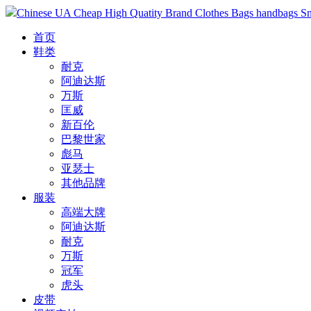
Chinese UA Cheap High Quatity Brand Clothes Bags handbags Sneak
首页
鞋类
耐克
阿迪达斯
万斯
匡威
新百伦
巴黎世家
彪马
亚瑟士
其他品牌
服装
高端大牌
阿迪达斯
耐克
万斯
冠军
虎头
皮带