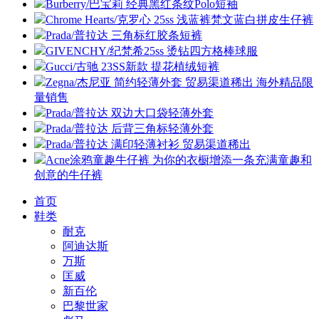
Burberry/巴宝莉 经典黑红条纹Polo短袖
Chrome Hearts/克罗心 25ss 浅蓝裤梵文蓝白拼皮生仔裤
Prada/普拉达 三角标红胶条短裤
GIVENCHY/纪梵希25ss 烫钻四方格棒球服
Gucci/古驰 23SS新款 提花植绒短裤
Zegna/杰尼亚 简约轻薄外套 贸易渠道稀出 海外精品限
量销售
Prada/普拉达 双边大口袋轻薄外套
Prada/普拉达 后背三角标轻薄外套
Prada/普拉达 满印轻薄衬衫 贸易渠道稀出
Acne涂鸦童趣牛仔裤 为你的衣橱增添一条充满童趣和
创意的牛仔裤
首页
鞋类
耐克
阿迪达斯
万斯
匡威
新百伦
巴黎世家