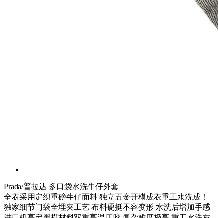
Prada/普拉达 多口袋水洗牛仔外套
全衣采用定织重磅牛仔面料 独立五金开模成衣重工水洗成！
独家细节门袋全埋夹工艺 布料硬挺不容变形 水洗后增加手感
进口机高定黑模材料双重高温压胶 复杂难度极高 重工水洗灰