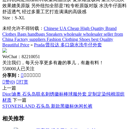
效果媲美原版 另外纽扣全部是7粒专柜原版对版 水洗牛仔面料
舒适透气 经过多重工艺打造满满的高级感
Size：S-XL
未经允许不得转载：
Chinese UA Cheap High Quatity Brand
Clothes Bags handbags Sneakers wholesale wholesaler seller from
China Factory suppliers Fashion Clothing Shoes best Quality
Beautiful Price
»
Prada/普拉达 多口袋水洗牛仔外套
WeChat：82210051
关注我们，每天分享更多有趣的事儿，有趣有料！
558000人已关注
分享到：








赞(
0
)

打赏
上一篇
Dior/迪奥 石头岛联名刺绣徽标棒球服外套 定制定染纯棉混纺
材质
下一篇
STONEISLAND 石头岛 新款黑徽标休闲长裤
相关推荐