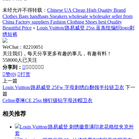
未经允许不得转载：
Chinese UA Cheap High Quatity Brand
Clothes Bags handbags Sneakers wholesale wholesaler seller from
China Factory suppliers Fashion Clothing Shoes best Quality
Beautiful Price
»
Louis Vuitton/路易威登 25ss 蓝条纹编织logo刺
绣短裤
WeChat：82210051
关注我们，每天分享更多有趣的事儿，有趣有料！
558000人已关注
分享到：








赞(
0
)

打赏
上一篇
Louis Vuitton/路易威登 25Fw 字母刺绣白翻领半拉链卫衣
下一
篇
Celine赛琳CE 25ss 铆钉镶钻字母连帽卫衣
相关推荐
Louis Vuitton/路易威登 刺绣徽章满印老花格纹夹克外
套