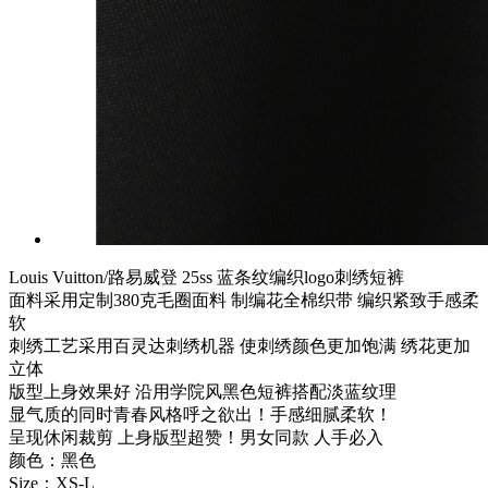
Louis Vuitton/路易威登 25ss 蓝条纹编织logo刺绣短裤
面料采用定制380克毛圈面料 制编花全棉织带 编织紧致手感柔
软
刺绣工艺采用百灵达刺绣机器 使刺绣颜色更加饱满 绣花更加
立体
版型上身效果好 沿用学院风黑色短裤搭配淡蓝纹理
显气质的同时青春风格呼之欲出！手感细腻柔软！
呈现休闲裁剪 上身版型超赞！男女同款 人手必入
颜色：黑色
Size：XS-L