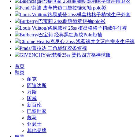
Balenciaga/巴黎世家 25ss油漆喷墨刺绣字母连帽卫衣
Fendi/芬迪 皮革饰边口袋拉链短袖 polo衫
Louis Vuitton/路易威登 25ss棋盘格格子植绒生仔外套
Burberry/巴宝莉 24ss刺绣徽章短袖polo衫
Louis Vuitton/路易威登 25ss 棋盘格格子植绒牛仔裤
Burberry/巴宝莉 经典黑红条纹Polo短袖
Chrome Hearts/克罗心 25ss 浅蓝裤梵文蓝白拼皮生仔裤
Prada/普拉达 三角标红胶条短裤
GIVENCHY/纪梵希25ss 烫钻四方格棒球服
首页
鞋类
耐克
阿迪达斯
万斯
匡威
新百伦
巴黎世家
彪马
亚瑟士
其他品牌
服装