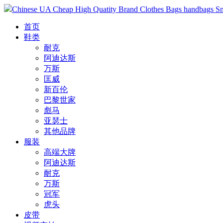
Chinese UA Cheap High Quatity Brand Clothes Bags handbags Sneak
首页
鞋类
耐克
阿迪达斯
万斯
匡威
新百伦
巴黎世家
彪马
亚瑟士
其他品牌
服装
高端大牌
阿迪达斯
耐克
万斯
冠军
虎头
皮带