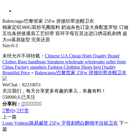
Balenciaga/巴黎世家 25Fw 拼接织带连帽卫衣
独家定织380G双纱毛圈面料 奶油灰色订染大身配套罗纹 订做
五坑条拼接通肩工艺织带 双环字母百灵达进口绣花机刺绣 超
大os落肩版型 完美还原
Size:0-3
未经允许不得转载：
Chinese UA Cheap High Quatity Brand
Clothes Bags handbags Sneakers wholesale wholesaler seller from
China Factory suppliers Fashion Clothing Shoes best Quality
Beautiful Price
»
Balenciaga/巴黎世家 25Fw 拼接织带连帽卫衣
WeChat：82210051
关注我们，每天分享更多有趣的事儿，有趣有料！
558000人已关注
分享到：








赞(
0
)

打赏
上一篇
Louis Vuitton/路易威登 25Fw 字母刺绣白翻领半拉链卫衣
下一
篇