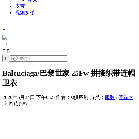
皮带
视频实拍







Balenciaga/巴黎世家 25Fw 拼接织带连帽
卫衣
2026年5月24日 下午6:05
作者：st供应链
分类：
服装
/
高端大
牌
阅读(38)