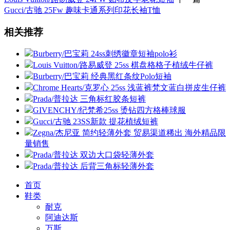
Gucci/古驰 25Fw 趣味卡通系列印花长袖T恤
相关推荐
Burberry/巴宝莉 24ss刺绣徽章短袖polo衫
Louis Vuitton/路易威登 25ss 棋盘格格子植绒牛仔裤
Burberry/巴宝莉 经典黑红条纹Polo短袖
Chrome Hearts/克罗心 25ss 浅蓝裤梵文蓝白拼皮生仔裤
Prada/普拉达 三角标红胶条短裤
GIVENCHY/纪梵希25ss 烫钻四方格棒球服
Gucci/古驰 23SS新款 提花植绒短裤
Zegna/杰尼亚 简约轻薄外套 贸易渠道稀出 海外精品限
量销售
Prada/普拉达 双边大口袋轻薄外套
Prada/普拉达 后背三角标轻薄外套
首页
鞋类
耐克
阿迪达斯
万斯