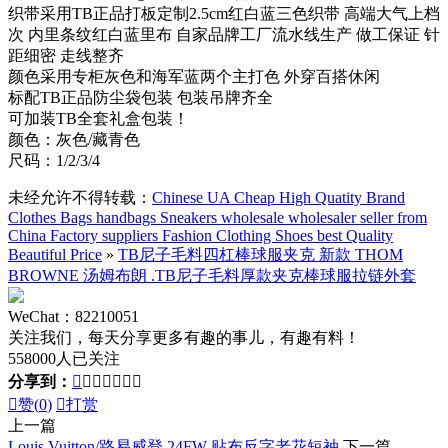
织带采用TB正品打板定制2.5cm红白蓝三色织带 高端大气上档
次 内里条纹红白蓝里布 自家品牌工厂流水线生产 做工保证 针
距细密 走线整齐
颜色采用专柜灰色和海军蓝两个主打色 外穿百搭休闲
标配TB正品防尘袋包装 包装吊牌齐全
可加装TB全套礼盒包装！
颜色：灰色/藏青色
尺码：1/2/3/4
未经允许不得转载：
Chinese UA Cheap High Quatity Brand
Clothes Bags handbags Sneakers wholesale wholesaler seller from
China Factory suppliers Fashion Clothing Shoes best Quality
Beautiful Price
»
TB尼子毛料四杠棒球服夹克 新款 THOM
BROWNE 汤姆布朗 .TB尼子毛料厚款夹克棒球服拉链外套
WeChat：82210051
关注我们，每天分享更多有趣的事儿，有趣有料！
558000人已关注
分享到：








赞(
0
)

打赏
上一篇
Louis Vuitton/路易威登 24FW 贴布反字老花短袖
下一篇