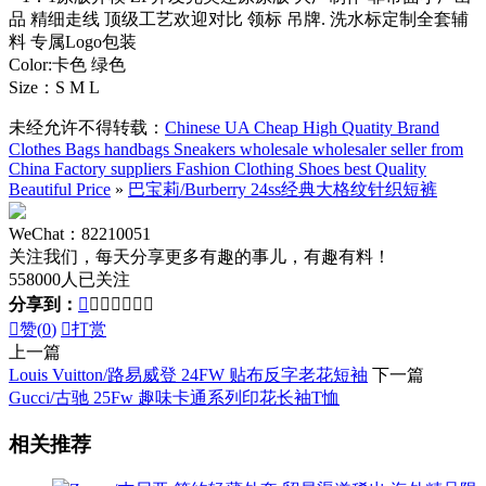
品 精细走线 顶级工艺欢迎对比 领标 吊牌. 洗水标定制全套辅
料 专属Logo包装
Color:卡色 绿色
Size：S M L
未经允许不得转载：
Chinese UA Cheap High Quatity Brand
Clothes Bags handbags Sneakers wholesale wholesaler seller from
China Factory suppliers Fashion Clothing Shoes best Quality
Beautiful Price
»
巴宝莉/Burberry 24ss经典大格纹针织短裤
WeChat：82210051
关注我们，每天分享更多有趣的事儿，有趣有料！
558000人已关注
分享到：








赞(
0
)

打赏
上一篇
Louis Vuitton/路易威登 24FW 贴布反字老花短袖
下一篇
Gucci/古驰 25Fw 趣味卡通系列印花长袖T恤
相关推荐