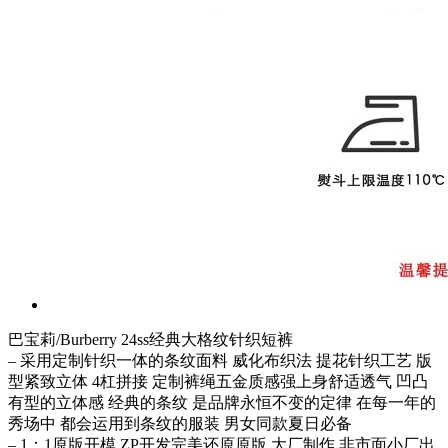
巴宝莉/Burberry 24ss经典大格纹针织短裤
– 采用定制针织一体的条纹面料 威化布织法 提花针织工艺 版
型紧致立体 4杠拼接 定制裤绳五金质感强上身舒适透气 凹凸
有型的立体感 经典的条纹 是品牌永恒不变的定律 在每一年的
秀场中 都会运用到条纹的服装 男女同款夏日必备
– 1：1原版开模 ZP开发完美还原原版 大厂制作 非市面小厂出