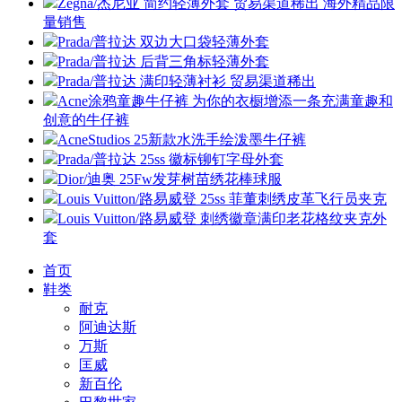
Zegna/杰尼亚 简约轻薄外套 贸易渠道稀出 海外精品限
量销售
Prada/普拉达 双边大口袋轻薄外套
Prada/普拉达 后背三角标轻薄外套
Prada/普拉达 满印轻薄衬衫 贸易渠道稀出
Acne涂鸦童趣牛仔裤 为你的衣橱增添一条充满童趣和
创意的牛仔裤
AcneStudios 25新款水洗手绘泼墨牛仔裤
Prada/普拉达 25ss 徽标铆钉字母外套
Dior/迪奥 25Fw发芽树苗绣花棒球服
Louis Vuitton/路易威登 25ss 菲董刺绣皮革飞行员夹克
Louis Vuitton/路易威登 刺绣徽章满印老花格纹夹克外
套
首页
鞋类
耐克
阿迪达斯
万斯
匡威
新百伦