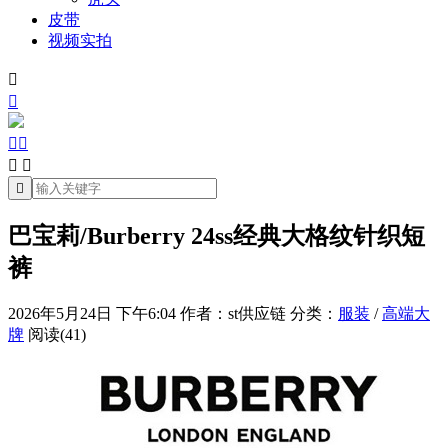
皮带
视频实拍







巴宝莉/Burberry 24ss经典大格纹针织短
裤
2026年5月24日 下午6:04
作者：st供应链
分类：
服装
/
高端大
牌
阅读(41)